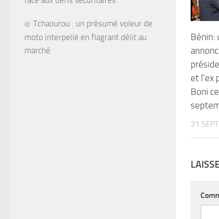
face aux défis sécuritaires
Tchaourou : un présumé voleur de
Bénin: 
moto interpellé en flagrant délit au
annonc
marché
préside
et l’ex
Boni c
septe
21 SEP
LAISS
Comm