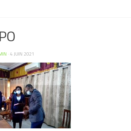
PO
MIN
·
4 JUIN 2021
CW4VC7IPMY0L