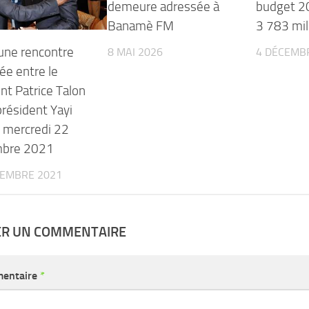
demeure adressée à
budget 2
Banamè FM
3 783 mil
une rencontre
8 MAI 2026
4 DÉCEMB
ée entre le
nt Patrice Talon
 président Yayi
e mercredi 22
mbre 2021
TEMBRE 2021
ER UN COMMENTAIRE
entaire
*