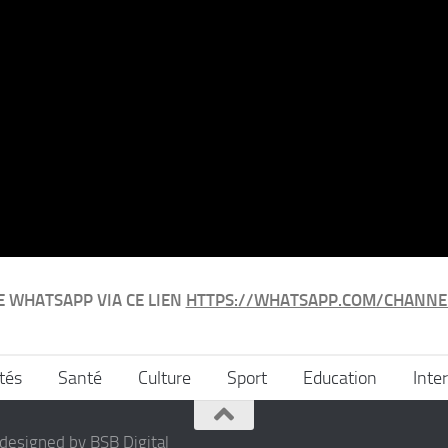
E WHATSAPP VIA CE LIEN
HTTPS://WHATSAPP.COM/CHANNE
tés
Santé
Culture
Sport
Education
Inte
designed by BSB Digital