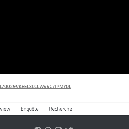
L/0029VAEEL3LCCW4VC7IPMY0L
rview
Enquête
Recherche