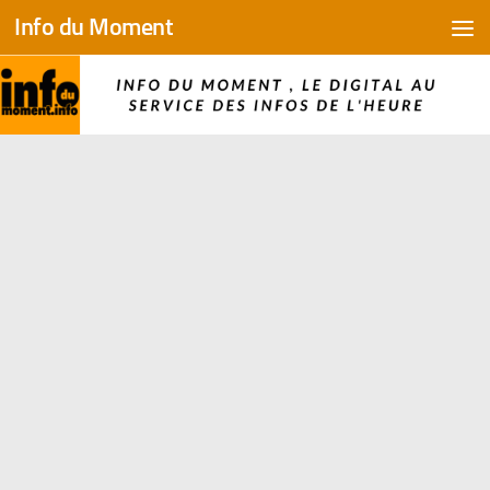
Info du Moment
Skip to content