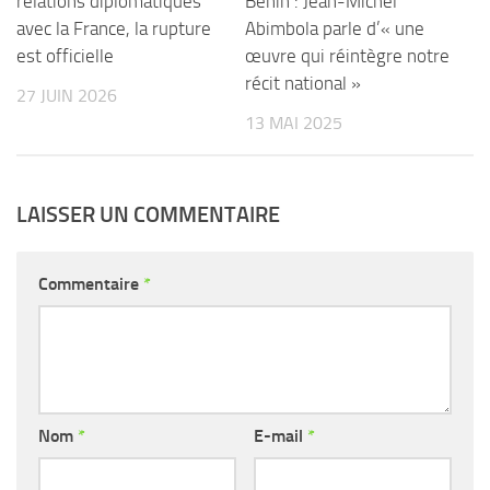
relations diplomatiques
Bénin : Jean-Michel
avec la France, la rupture
Abimbola parle d’« une
est officielle
œuvre qui réintègre notre
récit national »
27 JUIN 2026
13 MAI 2025
LAISSER UN COMMENTAIRE
Commentaire
*
Nom
*
E-mail
*