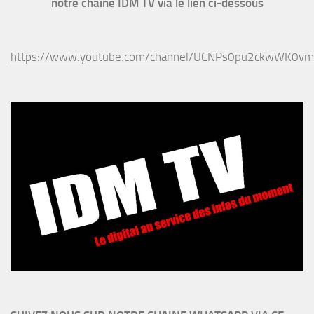
notre chaine IDM TV via le lien ci-dessous
https://www.youtube.com/channel/UCNPs0pu2ckwWK0v