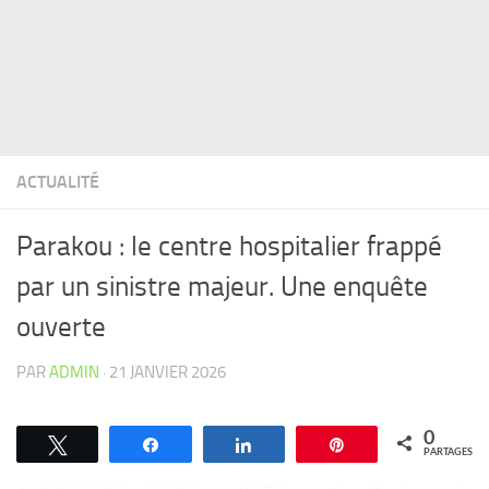
ACTUALITÉ
Parakou : le centre hospitalier frappé
par un sinistre majeur. Une enquête
ouverte
PAR
ADMIN
·
21 JANVIER 2026
0
Tweetez
Partagez
Partagez
Épingle
PARTAGES