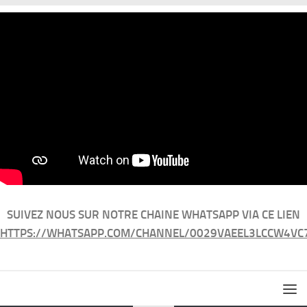
SUIVEZ NOUS SUR NOTRE CHAINE WHATSAPP VIA CE LIEN
HTTPS://WHATSAPP.COM/CHANNEL/0029VAEEL3LCCW4VC