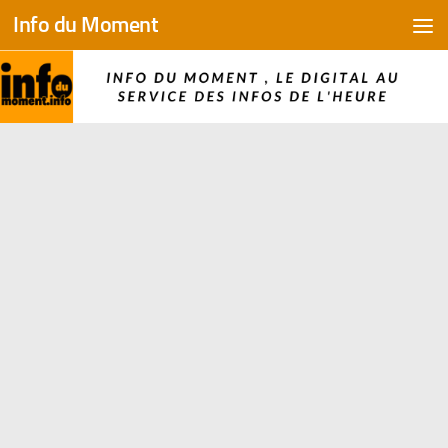
Info du Moment
Skip to content