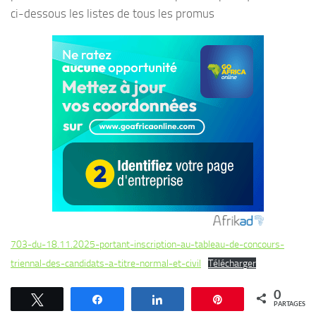
ci-dessous les listes de tous les promus
703-du-18.11.2025-portant-inscription-au-tableau-de-concours-
triennal-des-candidats-a-titre-normal-et-civil
Télécharger
0
Tweetez
Partagez
Partagez
Épingle
PARTAGES