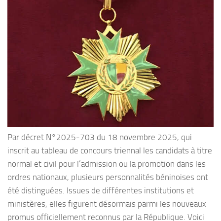
Par décret N°2025-703 du 18 novembre 2025, qui
inscrit au tableau de concours triennal les candidats à titre
normal et civil pour l’admission ou la promotion dans les
ordres nationaux, plusieurs personnalités béninoises ont
été distinguées. Issues de différentes institutions et
ministères, elles figurent désormais parmi les nouveaux
promus officiellement reconnus par la République. Voici