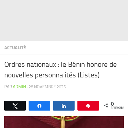
ACTUALITÉ
Ordres nationaux : le Bénin honore de
nouvelles personnalités (Listes)
PAR
ADMIN
·
28 NOVEMBRE 2025
0
Tweetez
Partagez
Partagez
Épingle
PARTAGES