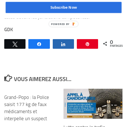
d’engager des poursuites judiciaires afin que les auteurs
Subscribe Now
présumés des fausses accusations répondent de leurs
actes devant les juridictions compétentes.
GDK
0
Tweetez
Partagez
Partagez
Épingle
PARTAGES
VOUS AIMEREZ AUSSI...
Grand-Popo : la Police
saisit 177 kg de faux
médicaments et
interpelle un suspect