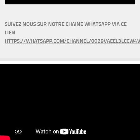
SUIVEZ NOUS SUR NOTRE CHAINE WHATSAPP VIA CE
LIEN
HTTPS://WHATSAPP.COM/CHANNEL/0029VAEEL3LCCW4V