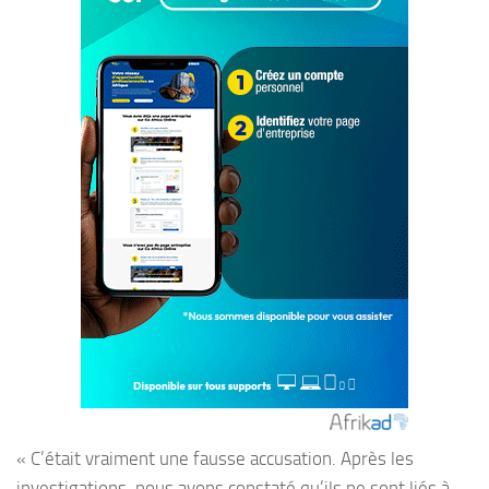
« C’était vraiment une fausse accusation. Après les
investigations, nous avons constaté qu’ils ne sont liés à