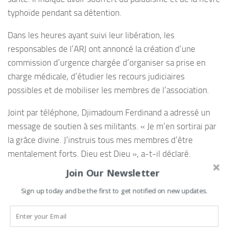
typhoïde pendant sa détention.
Dans les heures ayant suivi leur libération, les
responsables de l’ARJ ont annoncé la création d’une
commission d’urgence chargée d’organiser sa prise en
charge médicale, d’étudier les recours judiciaires
possibles et de mobiliser les membres de l’association.
Joint par téléphone, Djimadoum Ferdinand a adressé un
message de soutien à ses militants. « Je m’en sortirai par
la grâce divine. J’instruis tous mes membres d’être
mentalement forts. Dieu est Dieu », a-t-il déclaré.
Join Our Newsletter
Il a également demandé que les fonds destinés à la
Caravane de la paix de l’ARJ ne soient pas utilisés pour
Sign up today and be the first to get notified on new updates.
financer ses soins médicaux, souhaitant préserver les
projets de l’association. Enfin, il annonce son intention