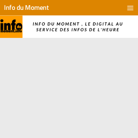
Info du Moment
Skip to content