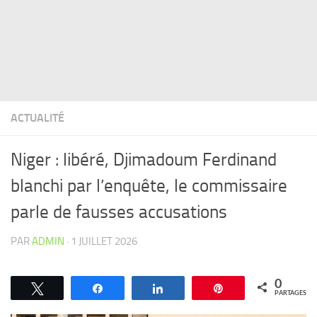
ACTUALITÉ
Niger : libéré, Djimadoum Ferdinand
blanchi par l’enquête, le commissaire
parle de fausses accusations
PAR
ADMIN
·
1 JUILLET 2026
0
Tweetez
Partagez
Partagez
Épingle
PARTAGES