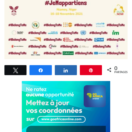
0
Tweetez
Partagez
Partagez
Épingle
PARTAGES