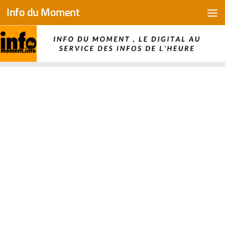
Info du Moment
Skip to content