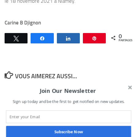
le 18 novembre 2021 à Niamey.
Carine B Djignon
0
Tweetez
Partagez
Partagez
Épingle
PARTAGES
VOUS AIMEREZ AUSSI...
Join Our Newsletter
Bénin : une femme aide
Sign up today and be the first to get notified on new updates.
de camp aux côtés du
président, Elvire Toupé
marque un tournant
Aïd – El – Fitr à l’ère du
29 MAI 2026
Subscribe Now
covid-19: Les places Idi