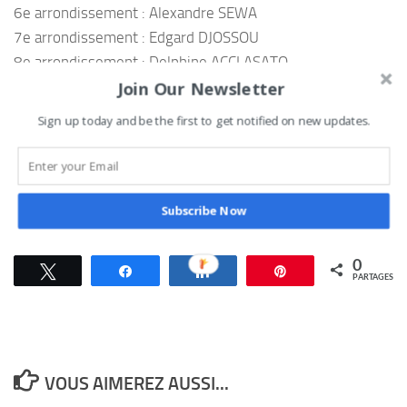
6e arrondissement : Alexandre SEWA
7e arrondissement : Edgard DJOSSOU
8e arrondissement : Delphine ACCLASATO
Join Our Newsletter
9e arrondissement : Valère Félicien ASSOUH
10e arrondissement : Yves Christian GNIDOKPONOU
Sign up today and be the first to get notified on new updates.
11e arrondissement : Georges Raymond AYAOVI
12e arrondissement : Samuel AKINDES
13e arrondissement : Folly Bébé Adade MESSAN
Subscribe Now
Loris M.
0
Tweetez
Partagez
Partagez
Épingle
PARTAGES
VOUS AIMEREZ AUSSI...