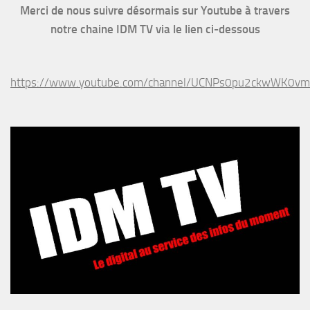
Merci de nous suivre désormais sur Youtube à travers
notre chaine IDM TV via le lien ci-dessous
https://www.youtube.com/channel/UCNPs0pu2ckwWK0v