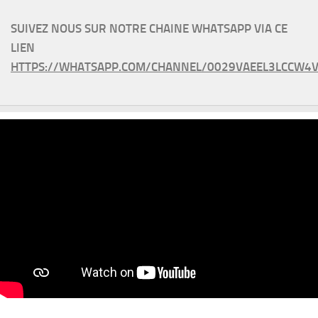
SUIVEZ NOUS SUR NOTRE CHAINE WHATSAPP VIA CE
LIEN
HTTPS://WHATSAPP.COM/CHANNEL/0029VAEEL3LCCW4V