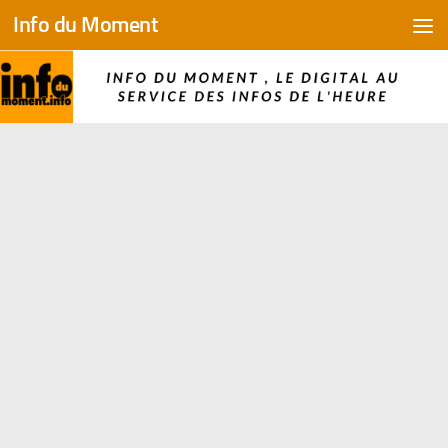
Info du Moment
Skip to content