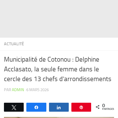
ACTUALITÉ
Municipalité de Cotonou : Delphine
Acclasato, la seule femme dans le
cercle des 13 chefs d’arrondissements
PAR
ADMIN
·
6 MARS 2026
0
Tweetez
Partagez
Partagez
Épingle
PARTAGES