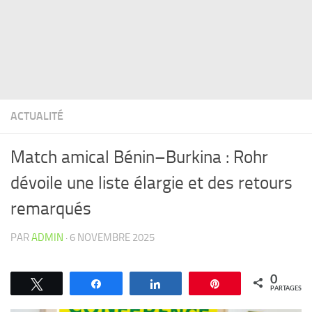
ACTUALITÉ
Match amical Bénin–Burkina : Rohr
dévoile une liste élargie et des retours
remarqués
PAR
ADMIN
·
6 NOVEMBRE 2025
0
Tweetez
Partagez
Partagez
Épingle
PARTAGES