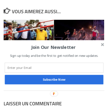
VOUS AIMEREZ AUSSI...
Join Our Newsletter
Réforme au niveau des
Masa 2022 : le groupe
Sign up today and be the first to get notified on new updates.
gares routières à Porto-
Magic System ouvre le bal
Novo : trois anciennes
des concerts au Palais de
gares désormais sur un
la culture d’Abidjan
seul site
6 MARS 2022
Subscribe Now
28 FÉVRIER 2022
LAISSER UN COMMENTAIRE