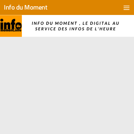
Info du Moment
Skip to content