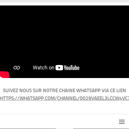
SUIVEZ NOUS SUR NOTRE CHAINE WHATSAPP VIA CE LIEN
HTTPS://WHATSAPP.COM/CHANNEL/0029VAEEL3LCCW4VC