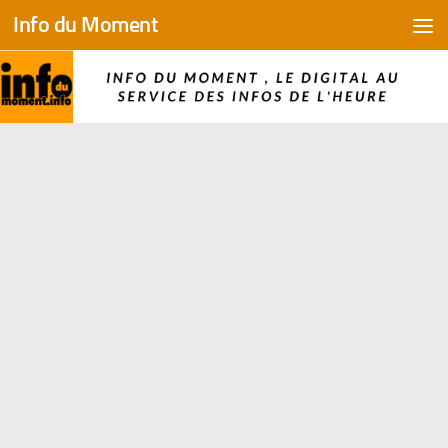
Info du Moment
Skip to content