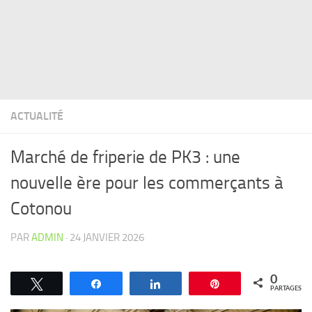
ACTUALITÉ
Marché de friperie de PK3 : une
nouvelle ère pour les commerçants à
Cotonou
PAR
ADMIN
·
24 JANVIER 2026
0
Tweetez
Partagez
Partagez
Épingle
PARTAGES