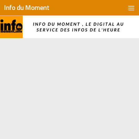
Info du Moment
Skip to content