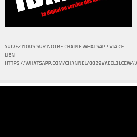
SUIVEZ NOUS SUR NOTRE CHAINE WHATSAPP VIA CE
LIEN
HTTPS://WHATSAPP.COM/CHANNEL/0029VAEEL3LCCW4V