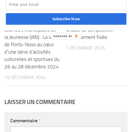
VOUS AIMEREZ AUSSI...
Subscribe Now
Première Édition des
Concours AME au Bénin :
Journées Municipales de
la date de composition
la Jeunesse (JMJ) : La ville
officiellement fixée
de Porto-Novo au cœur
1 DÉCEMBRE 2025
d’une série d’activités
culturelles et sportives du
26 au 28 décembre 2024
19 DÉCEMBRE 2024
LAISSER UN COMMENTAIRE
Commentaire
*