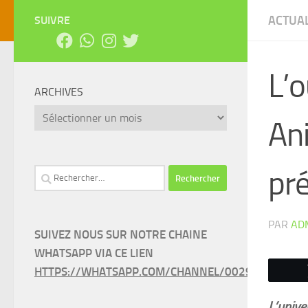
ACTUAL
SUIVRE
L’o
ARCHIVES
Archives
An
pré
Rechercher :
PAR
AD
SUIVEZ NOUS SUR NOTRE CHAINE
WHATSAPP VIA CE LIEN
HTTPS://WHATSAPP.COM/CHANNEL/0029VAEEL3LC
L’unive