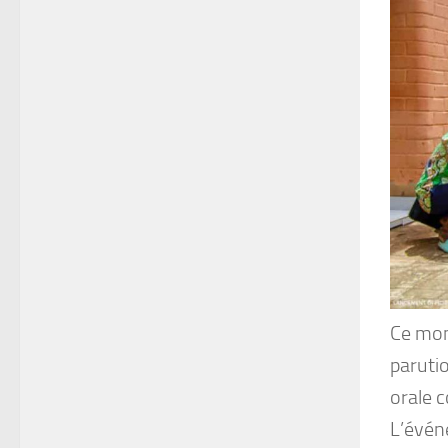
Ce mom
parutio
orale c
L’évén