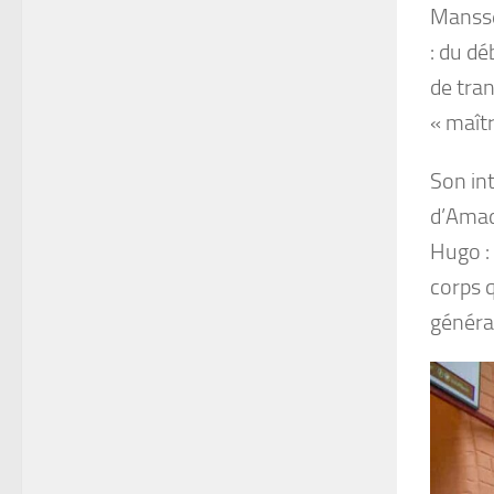
Mansséd
: du dé
de tran
« maîtr
Son in
d’Amad
Hugo : 
corps q
généra