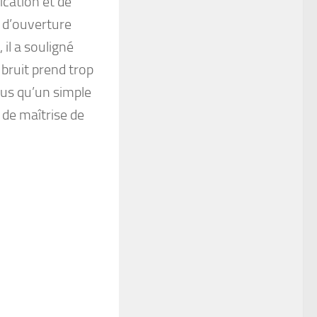
cation et de
t d’ouverture
il a souligné
 bruit prend trop
plus qu’un simple
t de maîtrise de