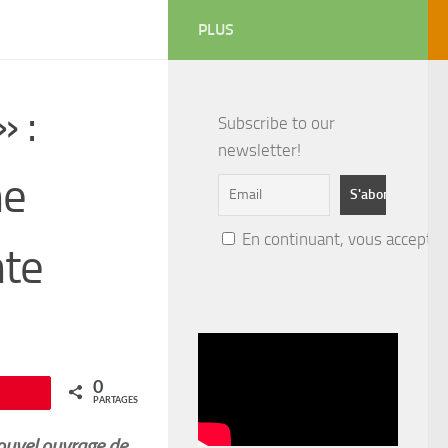
PLUS
 :
Subscribe to our
newsletter!
ne
En continuant, vous acceptez 
nte
0
Épingle
PARTAGES
nouvel ouvrage de