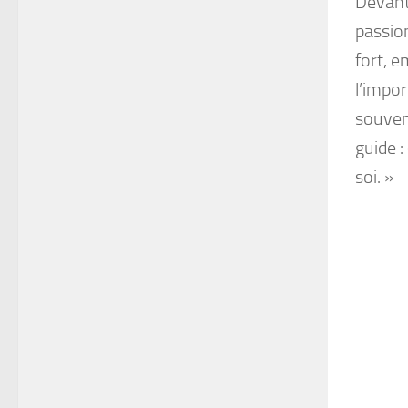
Devant
passio
fort, e
l’impor
souvent
guide :
soi. »