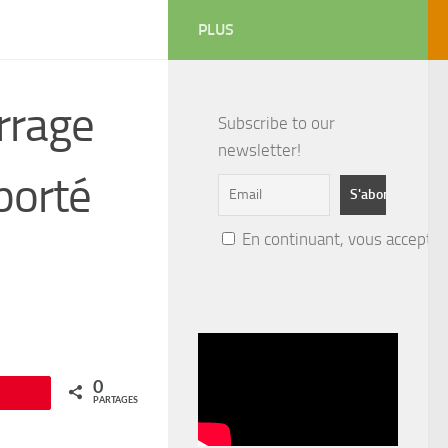
PLUS
arrage
Subscribe to our
newsletter!
porté
En continuant, vous acceptez 
0
Épingle
PARTAGES