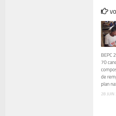
VO
BEPC 2
70 can
compos
de rem
plan na
28 JUIN