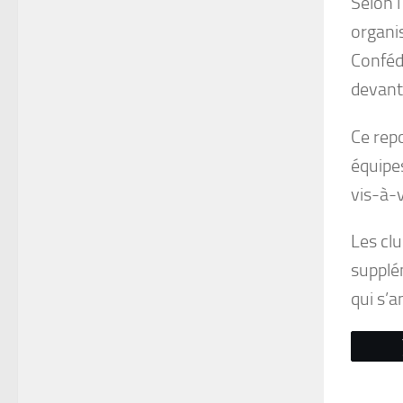
Selon l
organis
Confédé
devant
Ce repo
équipe
vis-à-v
Les cl
supplé
qui s’