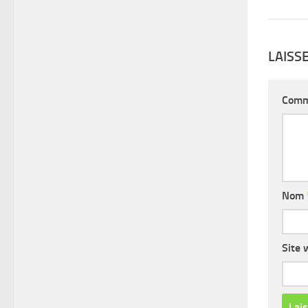
LAISS
Comm
Nom
Site 