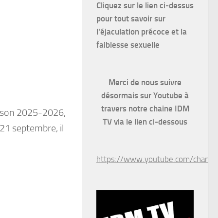
Cliquez sur le lien ci-dessus
pour
tout savoir sur
l'éjaculation précoce et la
faiblesse sexuelle
Merci de nous suivre
désormais sur Youtube à
travers notre chaine IDM
aison 2025-2026,
TV via le lien ci-dessous
 21 septembre, il
https://www.youtube.com/chan