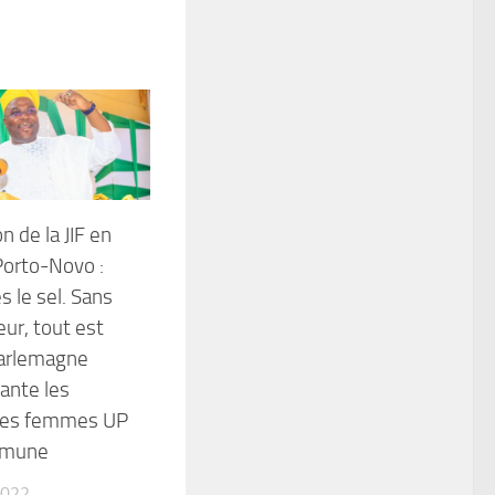
n de la JIF en
 Porto-Novo :
s le sel. Sans
eur, tout est
harlemagne
ante les
des femmes UP
mmune
2022