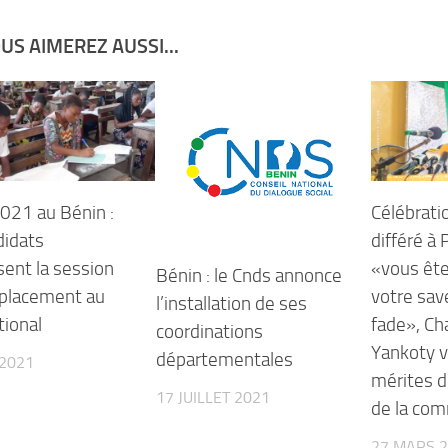
US AIMEREZ AUSSI...
021 au Bénin :
Célébratio
didats
différé à
ent la session
«vous ête
Bénin : le Cnds annonce
placement au
votre sav
l’installation de ses
tional
fade», C
coordinations
Yankoty v
départementales
 2021
mérites 
17 JUILLET 2021
de la co
27 MARS 