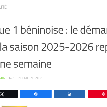
ITÉ
ue 1 béninoise : le dém
 la saison 2025-2026 re
une semaine
MIN
·
14 SEPTEMBRE 2025
CW4VC7IPMY0L
Tweetez
Partagez
Partagez