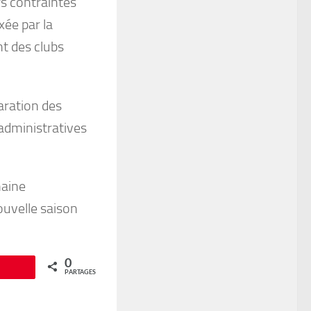
rs contraintes
xée par la
nt des clubs
aration des
administratives
maine
ouvelle saison
0
Épingle
PARTAGES