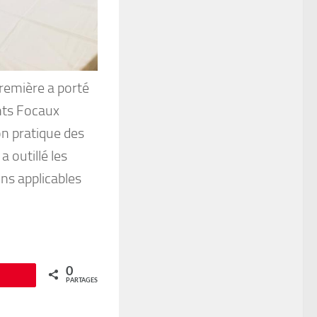
remière a porté
ints Focaux
n pratique des
 outillé les
ns applicables
0
Épingle
PARTAGES