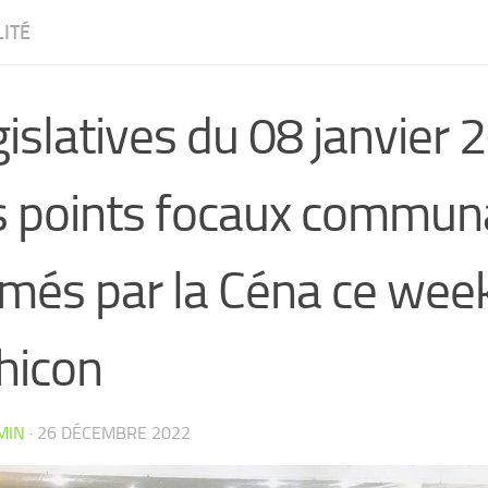
ITÉ
islatives du 08 janvier 
s points focaux commun
rmés par la Céna ce wee
hicon
CW4VC7IPMY0L
MIN
·
26 DÉCEMBRE 2022