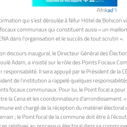
ormation qui s’est déroulée à Nifur Hôtel de Bohicon vis
 focaux communaux qui constituent aussi « un maillo
ENA dans l’organisation et le succès de tout scrutin ».
on discours inaugural, le Directeur Général des Électio
oulé Adam, a insisté sur le rôle des Points Focaux C
r responsabilité. Il sera appuyé par le Président de la C
ident de l’institution a rappelé quelques responsabilités
nts focaux communaux. Pour lui, le Point focal a pour 
ntre la Cena et les coordonnateurs d’arrondissement. « 
mune est chargé de la réception du matériel électoral 
terrain ; le Point focal de la commune doit être à l’écou
ces relatives au processus électoral dans sa commune e