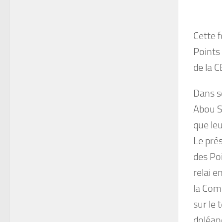
Cette f
Points
de la C
Dans s
Abou S
que leu
Le prés
des Poi
relai e
la Com
sur le 
doléan