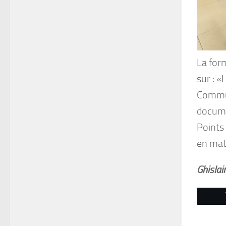
La for
sur : «
Commun
docume
Points
en mati
Ghisla