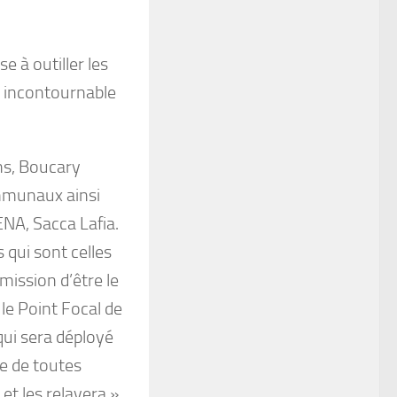
e à outiller les
n incontournable
ns, Boucary
ommunaux ainsi
ENA, Sacca Lafia.
 qui sont celles
mission d’être le
le Point Focal de
qui sera déployé
te de toutes
t les relayera »