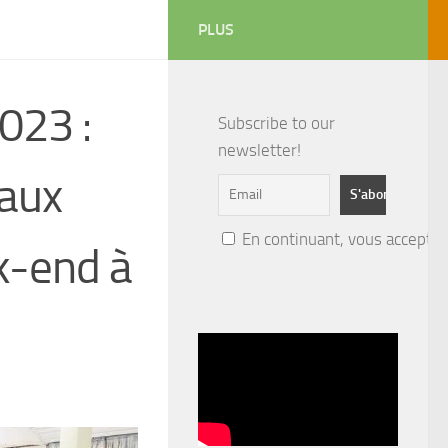
PLUS
2023 :
Subscribe to our
newsletter!
aux
En continuant, vous acceptez 
k-end à