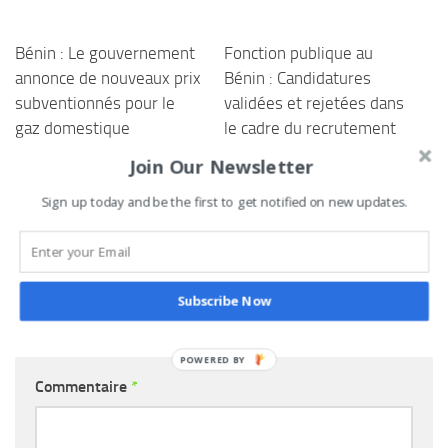
Bénin : Le gouvernement
Fonction publique au
annonce de nouveaux prix
Bénin : Candidatures
subventionnés pour le
validées et rejetées dans
gaz domestique
le cadre du recrutement
de 172 fonctionnaires au
Join Our Newsletter
9 MAI 2025
profit du Ministère des
Finances
Sign up today and be the first to get notified on new updates.
1 JUILLET 2025
Subscribe Now
LAISSER UN COMMENTAIRE
POWERED
BY
Commentaire
*