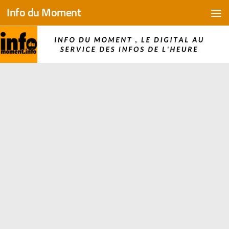
Info du Moment
Skip to content