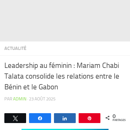
ACTUALITÉ
Leadership au féminin : Mariam Chabi
Talata consolide les relations entre le
Bénin et le Gabon
PAR
ADMIN
·
23 AOÛT 2025
0
Tweetez
Partagez
Partagez
Épingle
PARTAGES