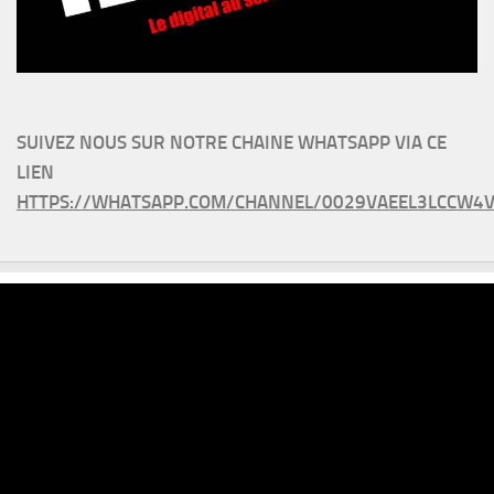
SUIVEZ NOUS SUR NOTRE CHAINE WHATSAPP VIA CE
LIEN
HTTPS://WHATSAPP.COM/CHANNEL/0029VAEEL3LCCW4V