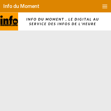
Info du Moment
Skip to content