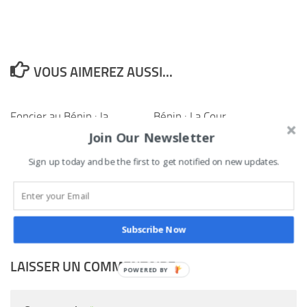
VOUS AIMEREZ AUSSI...
Foncier au Bénin : la
Bénin : La Cour
mairie d’Adjohoun
constitutionnelle renvoie
Join Our Newsletter
accélère l’aménagement
au 20 février l’examen du
Sign up today and be the first to get notified on new updates.
de son territoire
recours des avocats de
Steve Amoussou
9 JUIN 2026
16 JANVIER 2025
Subscribe Now
LAISSER UN COMMENTAIRE