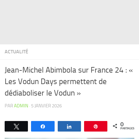
ACTUALITÉ
Jean-Michel Abimbola sur France 24 : «
Les Vodun Days permettent de
dédiaboliser le Vodun »
PAR
ADMIN
·
5 JANVIER 2026
0
Tweetez
Partagez
Partagez
Épingle
PARTAGES