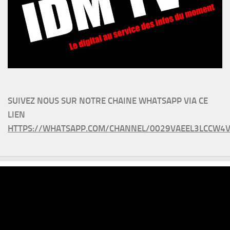
SUIVEZ NOUS SUR NOTRE CHAINE WHATSAPP VIA CE
LIEN
HTTPS://WHATSAPP.COM/CHANNEL/0029VAEEL3LCCW4V