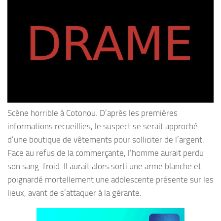
Scène horrible à Cotonou. D’après les premières
informations recueillies, le suspect se serait approché
d’une boutique de vêtements pour solliciter de l’argent.
Face au refus de la commerçante, l’homme aurait perdu
son sang-froid. Il aurait alors sorti une arme blanche et
poignardé mortellement une adolescente présente sur les
lieux, avant de s’attaquer à la gérante.