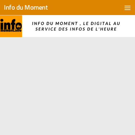
Info du Moment
Skip to content