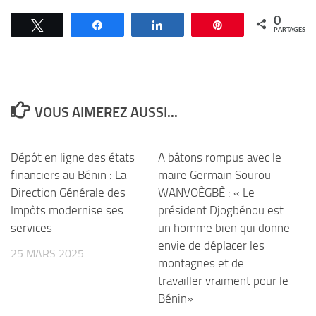
0
Tweetez
Partagez
Partagez
Épingle
PARTAGES
VOUS AIMEREZ AUSSI...
Dépôt en ligne des états
A bâtons rompus avec le
financiers au Bénin : La
maire Germain Sourou
Direction Générale des
WANVOÈGBÈ : « Le
Impôts modernise ses
président Djogbénou est
services
un homme bien qui donne
envie de déplacer les
25 MARS 2025
montagnes et de
travailler vraiment pour le
Bénin»