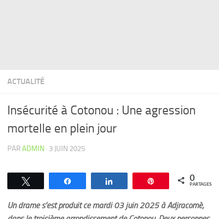
ACTUALITÉ
Insécurité à Cotonou : Une agression
mortelle en plein jour
PAR
ADMIN
·
3 JUIN 2025
0
Tweetez
Partagez
Partagez
Épingle
PARTAGES
Un drame s’est produit ce mardi 03 juin 2025 à Adjracomè,
dans le troisième arrondissement de Cotonou. Deux personnes