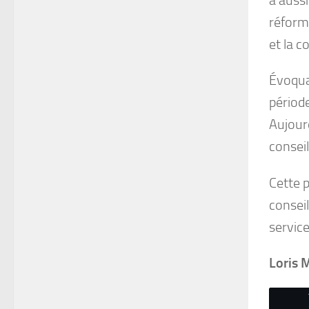
réform
et la c
Évoquan
périod
Aujourd
consei
Cette p
conseil
service
Loris 