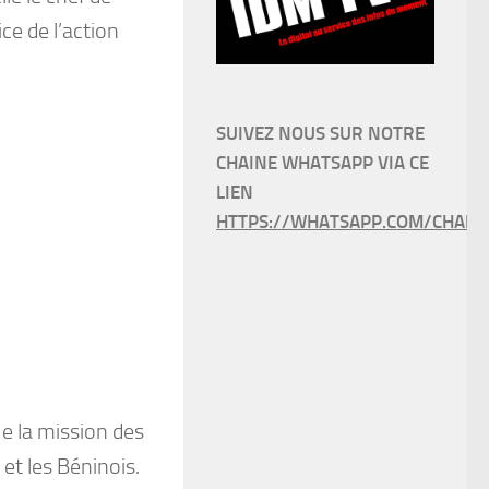
ice de l’action
SUIVEZ NOUS SUR NOTRE
CHAINE WHATSAPP VIA CE
LIEN
HTTPS://WHATSAPP.COM/CHANN
e la mission des
et les Béninois.