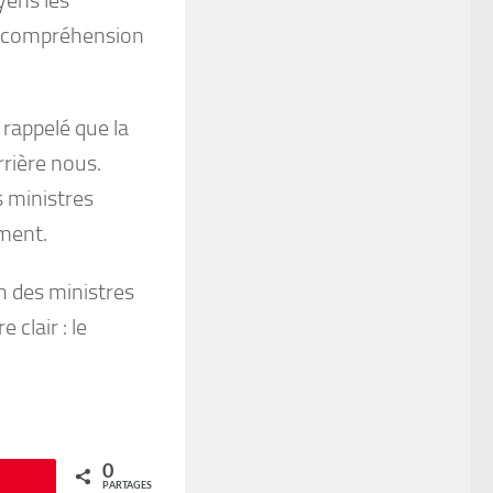
la compréhension
 rappelé que la
rrière nous.
s ministres
ement.
on des ministres
 clair : le
0
Épingle
PARTAGES