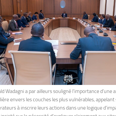
d Wadagni a par ailleurs souligné l’importance d’une a
lière envers les couches les plus vulnérables, appelant
rateurs à inscrire leurs actions dans une logique d’impac
 insisté sur la nécessité d’expliquer clairement aux cito