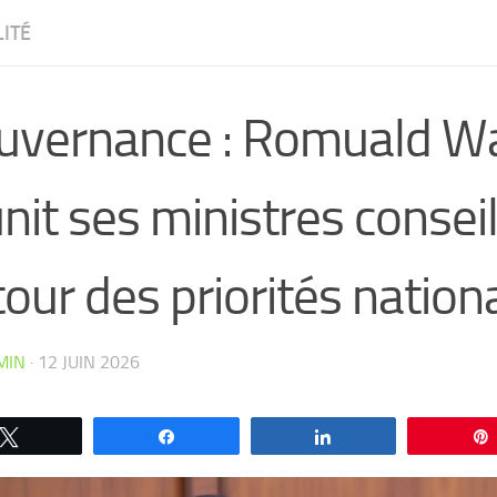
ITÉ
uvernance : Romuald W
nit ses ministres conseil
our des priorités nation
MIN
·
12 JUIN 2026
CW4VC7IPMY0L
Tweetez
Partagez
Partagez