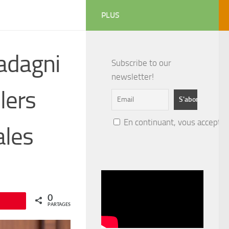
PLUS
adagni
Subscribe to our
newsletter!
lers
En continuant, vous acceptez 
ales
0
Épingle
PARTAGES