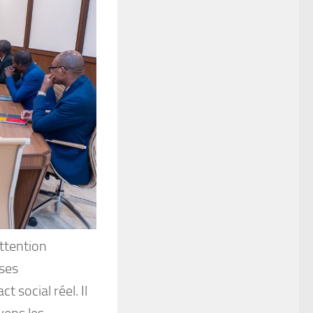
ttention
 ses
t social réel. Il
yens les