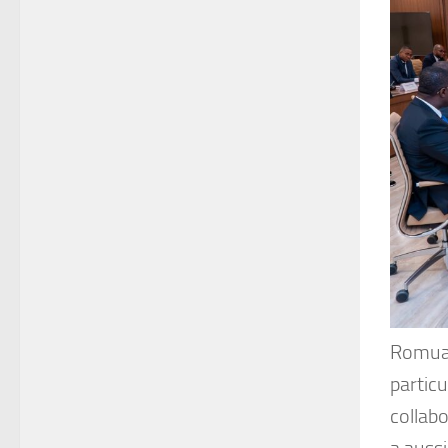
Romual
particu
collabo
a aussi