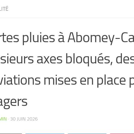
ITÉ
tes pluies à Abomey-Cal
sieurs axes bloqués, de
iations mises en place 
agers
CW4VC7IPMY0L
MIN
·
30 JUIN 2026