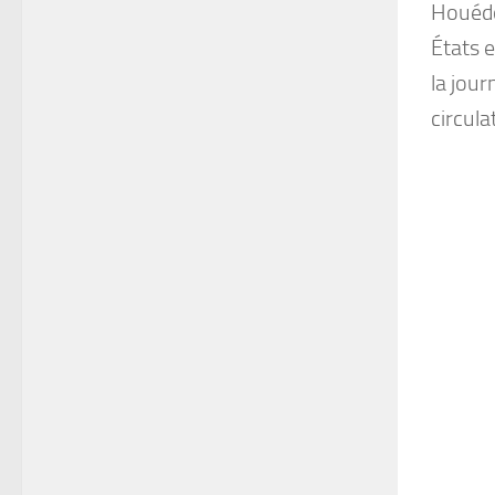
Houédon
États e
la jou
circula