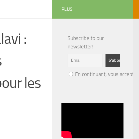
PLUS
avi :
Subscribe to our
newsletter!
s
En continuant, vous acceptez 
pour les