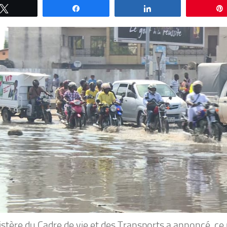
Tweetez
Partagez
Partagez
stère du Cadre de vie et des Transports a annoncé, ce 