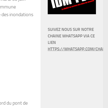
 commune
é des inondations
SUIVEZ NOUS SUR NOTRE
CHAINE WHATSAPP VIA CE
LIEN
HTTPS://WHATSAPP.COM/CHANN
ord du pont de