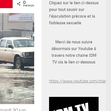
Cliquez sur le lien ci-dessus
0
Épingle
PARTAGES
pour
tout savoir sur
l'éjaculation précoce et la
faiblesse sexuelle
Merci de nous suivre
désormais sur Youtube à
travers notre chaine IDM
TV via le lien ci-dessous
https://www.youtube.com/chan
mardi 30 juin