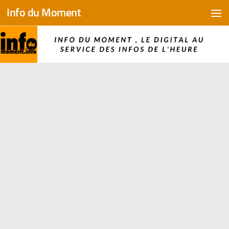
Info du Moment
Skip to content