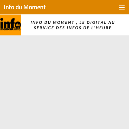
Info du Moment
Skip to content