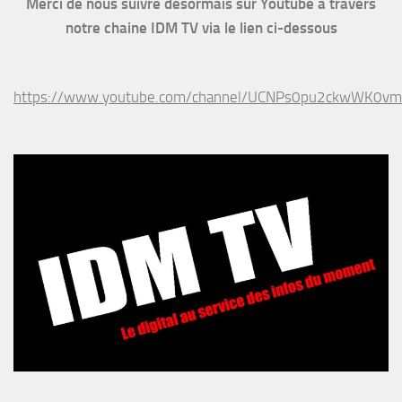
Merci de nous suivre désormais sur Youtube à travers
notre chaine IDM TV via le lien ci-dessous
https://www.youtube.com/channel/UCNPs0pu2ckwWK0v