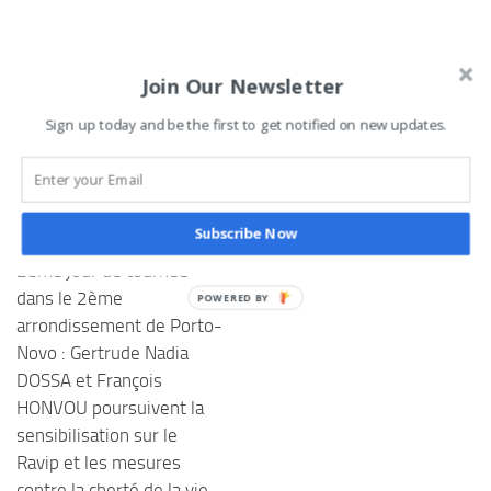
Join Our Newsletter
VOUS AIMEREZ AUSSI...
Sign up today and be the first to get notified on new updates.
Tentative de vol déjouée
dans une église à Agoué :
le suspect arrêté
Subscribe Now
5 SEPTEMBRE 2025
2ème jour de tournée
dans le 2ème
arrondissement de Porto-
Novo : Gertrude Nadia
DOSSA et François
HONVOU poursuivent la
sensibilisation sur le
Ravip et les mesures
contre la cherté de la vie