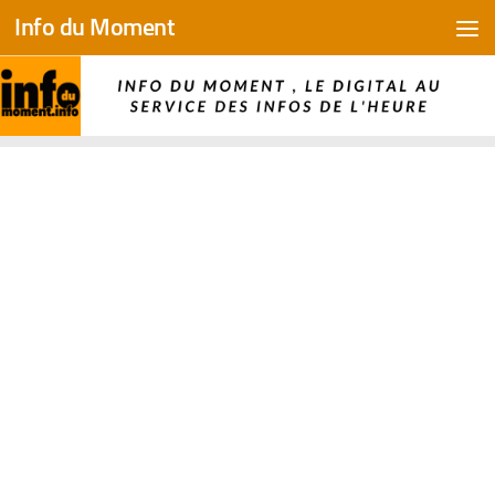
Info du Moment
Skip to content