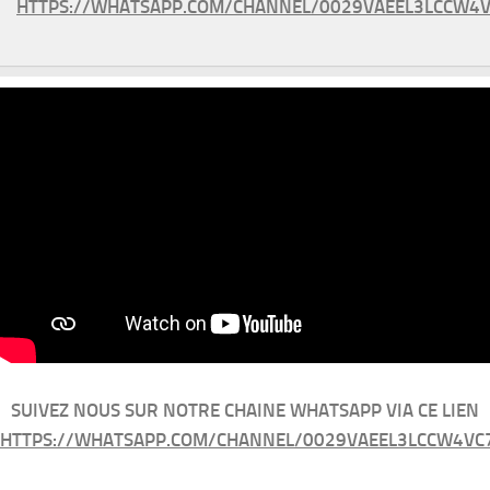
HTTPS://WHATSAPP.COM/CHANNEL/0029VAEEL3LCCW4V
SUIVEZ NOUS SUR NOTRE CHAINE WHATSAPP VIA CE LIEN
HTTPS://WHATSAPP.COM/CHANNEL/0029VAEEL3LCCW4VC