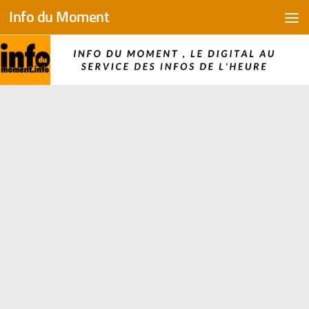
Info du Moment
Skip to content