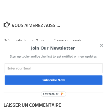
VOUS AIMEREZ AUSSI...
Présidentielle du 12 avril
Coupe du monde
2026 au Bénin : les
féminine U20 : Les
Join Our Newsletter
“Apôtres du duo
Amazones du Bénin
Sign up today and be the first to get notified on new updates.
Wadagni–Talata”
décrochent une
réussissent une
qualification historique
démonstration de force à
10 MAI 2026
Adjohoun ce vendredi
Subscribe Now
10 AVRIL 2026
LAISSER UN COMMENTAIRE