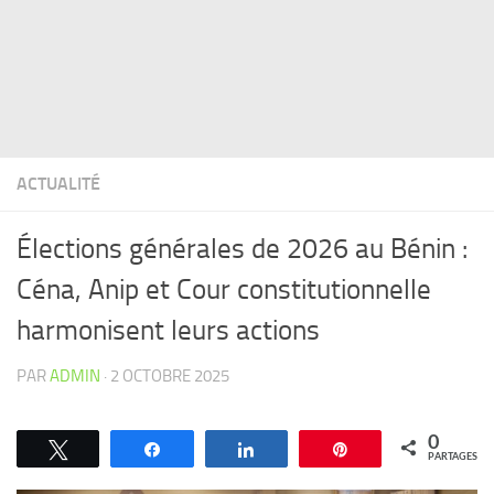
ACTUALITÉ
Élections générales de 2026 au Bénin :
Céna, Anip et Cour constitutionnelle
harmonisent leurs actions
PAR
ADMIN
·
2 OCTOBRE 2025
0
Tweetez
Partagez
Partagez
Épingle
PARTAGES