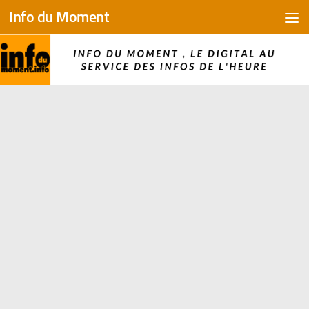
Info du Moment
Skip to content