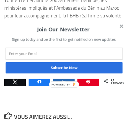
Tout en remerciant le Gouvernement béninois, les
ministères impliqués et l’Ambassade du Bénin au Maroc
pour leur accompagnement, la FBHB réaffirme sa volonté
de poursuivre le développement du Beach Handball au
Join Our Newsletter
Bénin. Elle assure que cette épreuve ne remettra pas en
cause les progrès enregistrés ces dernières années ni
Sign up today and be the first to get notified on new updates.
l’ambition des Amazones de continuer à porter haut les
couleurs nationales sur la scène internationale.
GDK
Subscribe Now
0
Tweetez
Partagez
Partagez
Épingle
PARTAGES
VOUS AIMEREZ AUSSI...