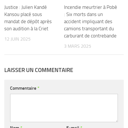
Justice : Julien Kandé
Incendie meurtrier à Pobè
Kansou placé sous
: Six morts dans un
mandat de dépôt après
accident impliquant des
son audition à la Criet
camions transportant du
carburant de contrebande
12 JUIN 2025
3 MARS 2025
LAISSER UN COMMENTAIRE
Commentaire
*
Nom
*
E-mail
*