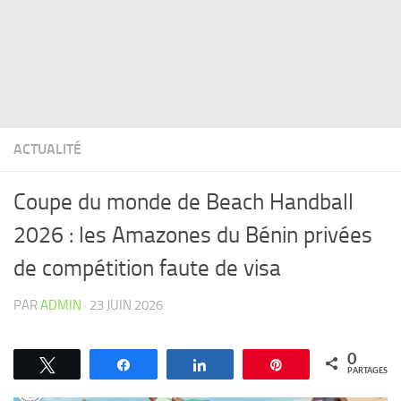
ACTUALITÉ
Coupe du monde de Beach Handball
2026 : les Amazones du Bénin privées
de compétition faute de visa
PAR
ADMIN
·
23 JUIN 2026
0
Tweetez
Partagez
Partagez
Épingle
PARTAGES