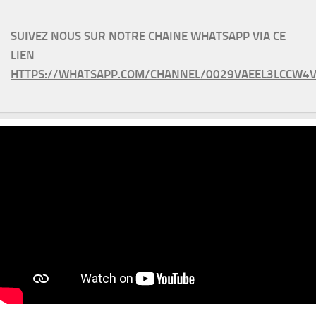
SUIVEZ NOUS SUR NOTRE CHAINE WHATSAPP VIA CE
LIEN
HTTPS://WHATSAPP.COM/CHANNEL/0029VAEEL3LCCW4V