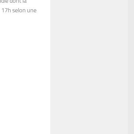
die dont la
e 17h selon une