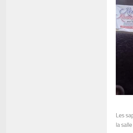
Les sap
la sall