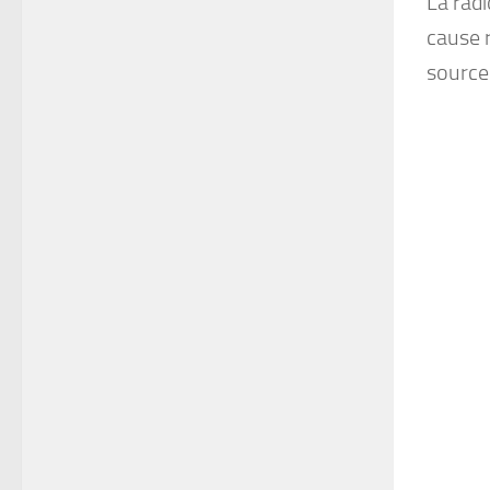
La rad
cause 
source