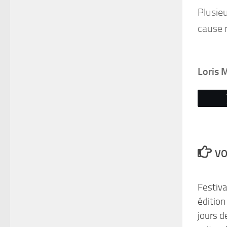
Plusieu
cause 
Loris 
VO
Festiv
édition
jours d