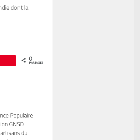
ndie dont la
0
Épingle
PARTAGES
nce Populaire :
tion GNSD
 artisans du