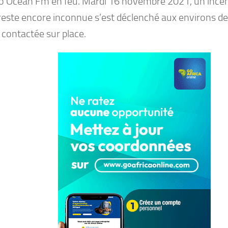
io Océan Fm en feu. Mardi 16 novembre 2021, un incen
reste encore inconnue s’est déclenché aux environs d
 contactée sur place.