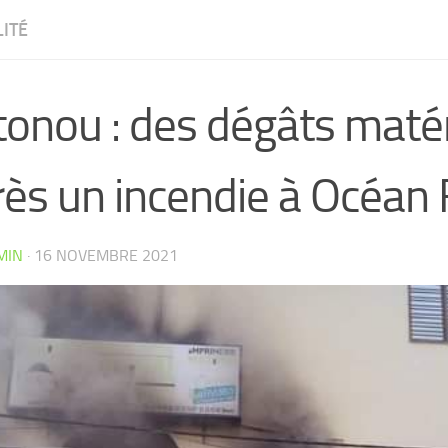
ITÉ
onou : des dégâts matér
rès un incendie à Océan
MIN
·
16 NOVEMBRE 2021
CW4VC7IPMY0L