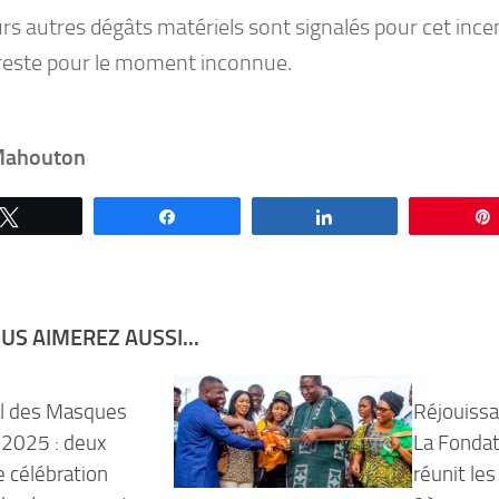
rs autres dégâts matériels sont signalés pour cet ince
reste pour le moment inconnue.
Mahouton
Tweetez
Partagez
Partagez
US AIMEREZ AUSSI...
al des Masques
Réjouissa
 2025 : deux
La Fonda
e célébration
réunit les