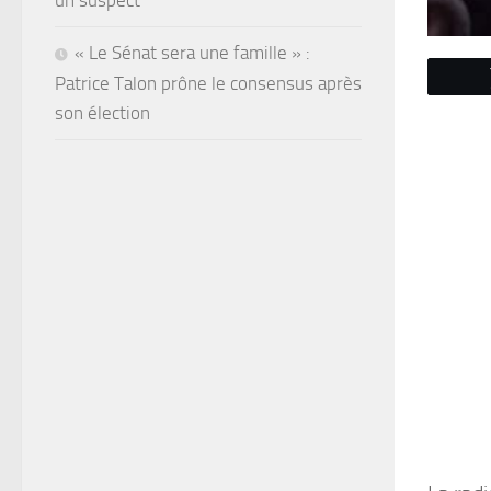
un suspect
« Le Sénat sera une famille » :
Patrice Talon prône le consensus après
son élection