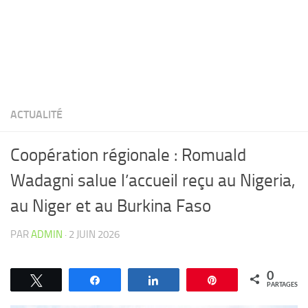
ACTUALITÉ
Coopération régionale : Romuald
Wadagni salue l’accueil reçu au Nigeria,
au Niger et au Burkina Faso
PAR
ADMIN
·
2 JUIN 2026
0
Tweetez
Partagez
Partagez
Épingle
PARTAGES