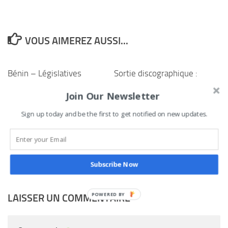
VOUS AIMEREZ AUSSI...
Bénin – Législatives
Sortie discographique :
2026 : la CENA obtient le
Face à la presse
Join Our Newsletter
feu vert de la Cour
culturelle, la
constitutionnelle pour
Camerounaise Ines D lève
Sign up today and be the first to get notified on new updates.
modifier le calendrier
le voile sur “KA’A”, sa
nouvelle chanson
5 NOVEMBRE 2025
9 AOÛT 2025
Subscribe Now
LAISSER UN COMMENTAIRE