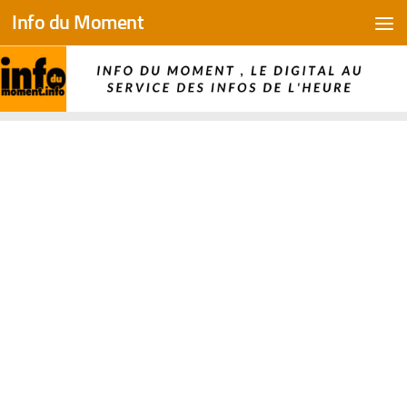
Info du Moment
Skip to content