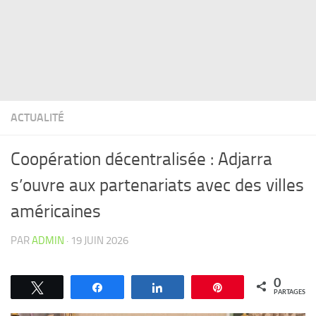
ACTUALITÉ
Coopération décentralisée : Adjarra
s’ouvre aux partenariats avec des villes
américaines
PAR
ADMIN
·
19 JUIN 2026
0
Tweetez
Partagez
Partagez
Épingle
PARTAGES