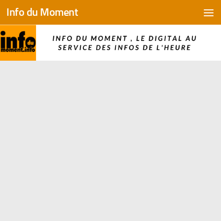
Info du Moment
Skip to content