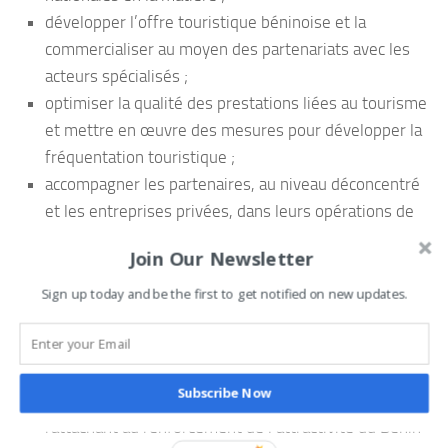
développer l’offre touristique béninoise et la
commercialiser au moyen des partenariats avec les
acteurs spécialisés ;
optimiser la qualité des prestations liées au tourisme
et mettre en œuvre des mesures pour développer la
fréquentation touristique ;
accompagner les partenaires, au niveau déconcentré
et les entreprises privées, dans leurs opérations de
marketing et de promotion touristique au Bénin
Join Our Newsletter
comme à l’international ;
veiller à la qualité de l’offre touristique à travers le
Sign up today and be the first to get notified on new updates.
classement et la labellisation des produits et services
liés au tourisme, l’immatriculation des opérateurs
mais également le suivi et la promotion de labels ;
Subscribe Now
assurer la coordination des opérations ou activités se
rattachant au renforcement de l’attractivité du Bénin