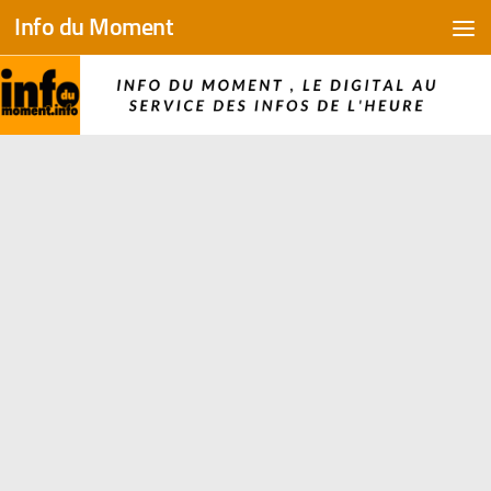
Info du Moment
Skip to content