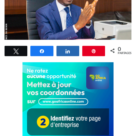
0
Tweetez
Partagez
Partagez
Épingle
PARTAGES