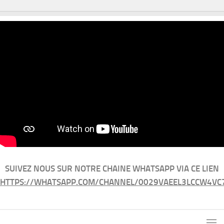
SUIVEZ NOUS SUR NOTRE CHAINE WHATSAPP VIA CE LIEN
HTTPS://WHATSAPP.COM/CHANNEL/0029VAEEL3LCCW4VC