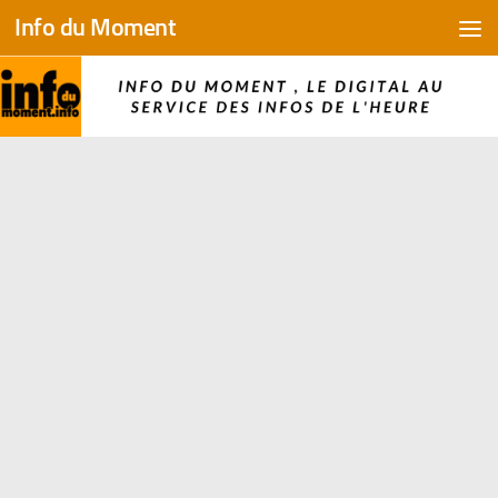
Info du Moment
Skip to content