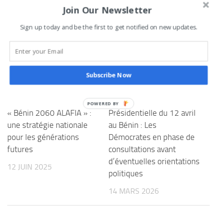
Join Our Newsletter
0
Tweetez
Partagez
Partagez
Épingle
Sign up today and be the first to get notified on new updates.
PARTAGES
Subscribe Now
VOUS AIMEREZ AUSSI...
« Bénin 2060 ALAFIA » :
Présidentielle du 12 avril
une stratégie nationale
au Bénin : Les
pour les générations
Démocrates en phase de
futures
consultations avant
d’éventuelles orientations
12 JUIN 2025
politiques
14 MARS 2026