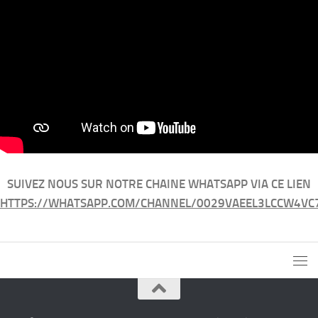
SUIVEZ NOUS SUR NOTRE CHAINE WHATSAPP VIA CE LIEN
HTTPS://WHATSAPP.COM/CHANNEL/0029VAEEL3LCCW4VC