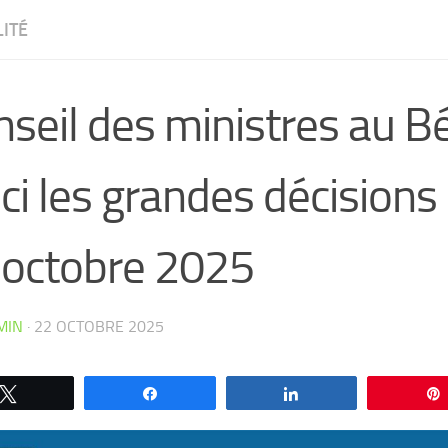
ITÉ
seil des ministres au Bé
ci les grandes décisions
 octobre 2025
MIN
·
22 OCTOBRE 2025
CW4VC7IPMY0L
Tweetez
Partagez
Partagez