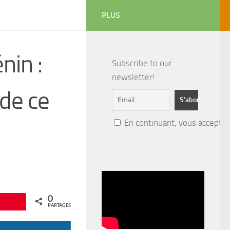
PLUS
nin :
Subscribe to our
newsletter!
 de ce
En continuant, vous acceptez 
0
Épingle
PARTAGES