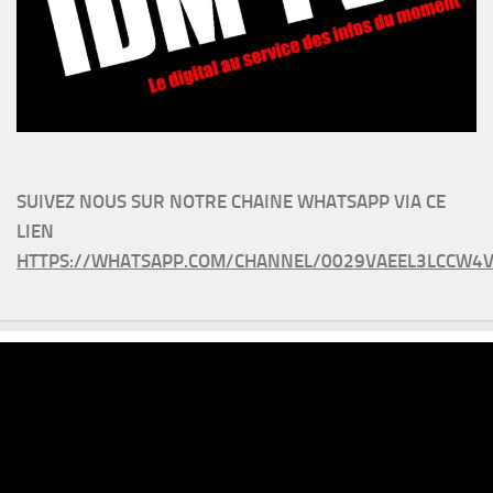
SUIVEZ NOUS SUR NOTRE CHAINE WHATSAPP VIA CE
LIEN
HTTPS://WHATSAPP.COM/CHANNEL/0029VAEEL3LCCW4V