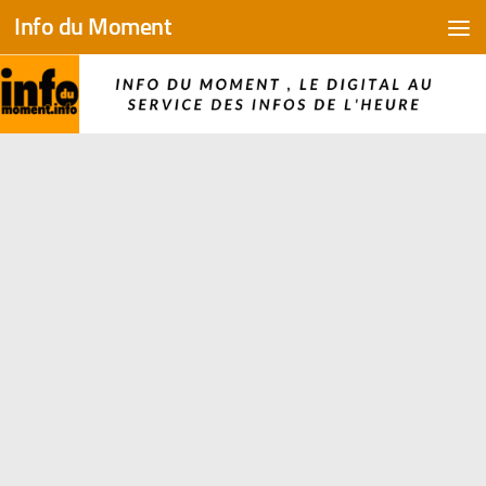
Info du Moment
Skip to content