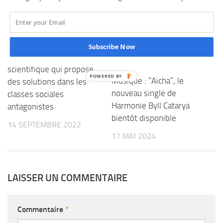
Appui à la lutte contre la
pauvreté au Bénin : Voici
Subscribe Now
une recherche
scientifique qui propose
Musique : “Aïcha”, le
des solutions dans les
nouveau single de
classes sociales
Harmonie Byll Catarya
antagonistes
bientôt disponible
14 SEPTEMBRE 2022
17 MAI 2024
LAISSER UN COMMENTAIRE
Commentaire
*