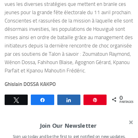
vues les diverses stratégies que mettent en branle ces
jeunes pour la grande fête électorale du 11 avril prochain.
Conscientes et rassurées de la mission à laquelle elle sont
désormais investies, les populations de Houviguè sont
mises ainsi en ordre de bataille grâce au management des
initiateurs depuis la dernière rencontre de choc organisée
par ces soutiens de Talon à savoir : Zoumatoun Raymond,
Wénon Dossa, Fahihoun Blaise, Agognon Gérard, Kpanou
Parfait et Kpanou Mahoutin Frédéric.
Ghislain DOSSA KAKPO
0
Tweetez
Partagez
Partagez
Épingle
PARTAGES
Join Our Newsletter
Sign up today and be the first to get notified on new updates.
VOUS AIMEREZ AUSSI...