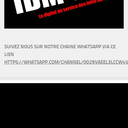
SUIVEZ NOUS SUR NOTRE CHAINE WHATSAPP VIA CE
LIEN
HTTPS://WHATSAPP.COM/CHANNEL/0029VAEEL3LCCW4V