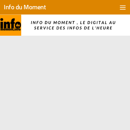
Info du Moment
Skip to content