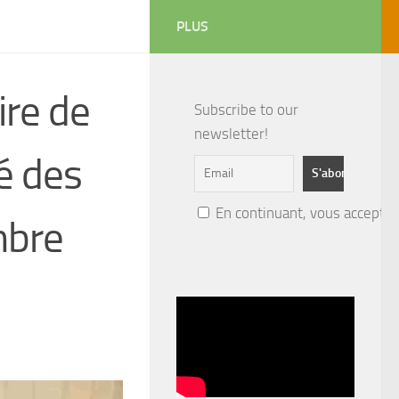
PLUS
ire de
Subscribe to our
newsletter!
é des
En continuant, vous acceptez 
mbre