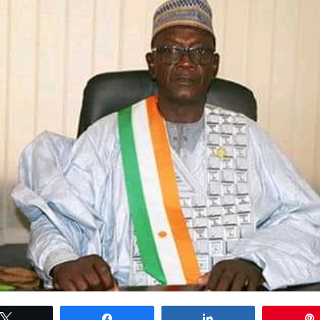
Tweetez
Partagez
Partagez