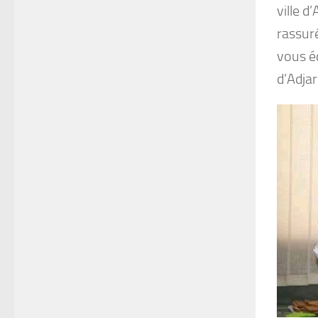
ville d
rassur
vous éc
d’Adjar