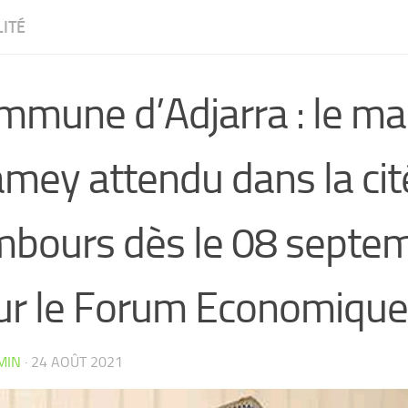
ITÉ
mmune d’Adjarra : le ma
mey attendu dans la cit
mbours dès le 08 septe
ur le Forum Economique
CW4VC7IPMY0L
MIN
·
24 AOÛT 2021