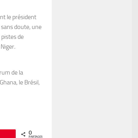
nt le président
t sans doute, une
 pistes de
Niger.
rum de la
Ghana, le Brésil,
0
Épingle
PARTAGES