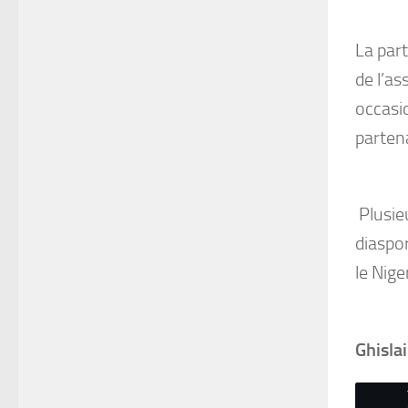
La part
de l’as
occasio
parten
Plusie
diaspor
le Nige
Ghisla