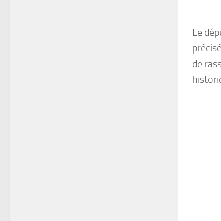
Le dép
précis
de ras
histor