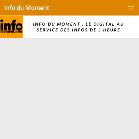
Info du Moment
Skip to content