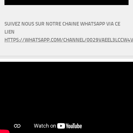
SUIVEZ NOUS SUR NOTRE CHAINE WHATSAPP VIA CE
LIEN
HTTPS://WHATSAPP.COM/CHANNEL/0029VAEEL3LCCW4V