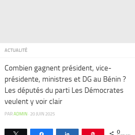
ACTUALITÉ
Combien gagnent président, vice-
présidente, ministres et DG au Bénin ?
Les députés du parti Les Démocrates
veulent y voir clair
PAR
ADMIN
·
20 JUIN 2025
0
Tweetez
Partagez
Partagez
Épingle