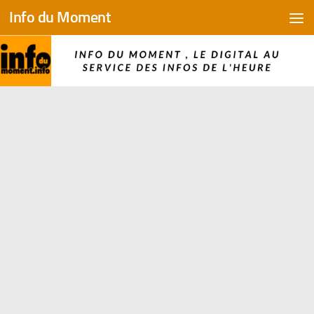
Info du Moment
Skip to content