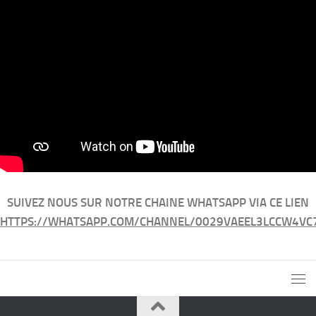
SUIVEZ NOUS SUR NOTRE CHAINE WHATSAPP VIA CE LIEN
HTTPS://WHATSAPP.COM/CHANNEL/0029VAEEL3LCCW4VC