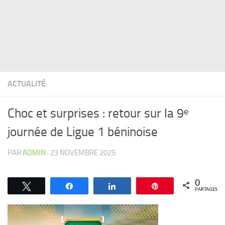
ACTUALITÉ
Choc et surprises : retour sur la 9ᵉ
journée de Ligue 1 béninoise
PAR
ADMIN
·
23 NOVEMBRE 2025
0
Tweetez
Partagez
Partagez
Épingle
PARTAGES