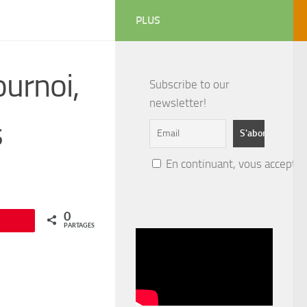
PLUS
ournoi,
Subscribe to our
newsletter!
s
En continuant, vous acceptez 
0
Épingle
PARTAGES