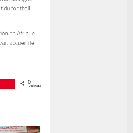
t du football
ion en Afrique
it accueilli le
0
Épingle
PARTAGES