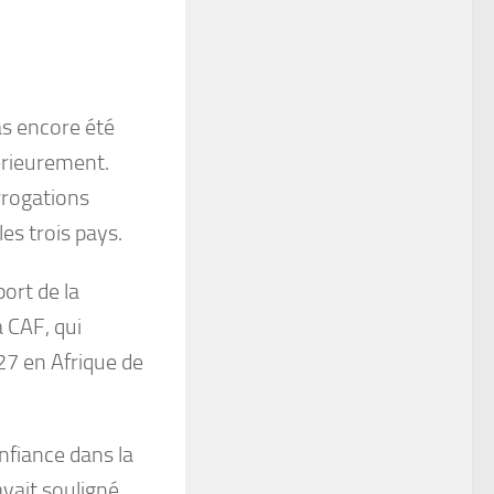
pas encore été
érieurement.
rrogations
es trois pays.
port de la
 CAF, qui
7 en Afrique de
nfiance dans la
avait souligné