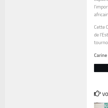
l’impo
africain
Cette 
de l’Es
tournoi
Carine
VO