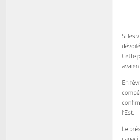
Si les 
dévoil
Cette p
avaient
En févr
compét
confir
l’Est.
Le prés
capacit