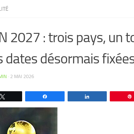
ITÉ
 2027 : trois pays, un t
s dates désormais fixée
MIN
·
2 MAI 2026
Tweetez
Partagez
Partagez
CW4VC7IPMY0L