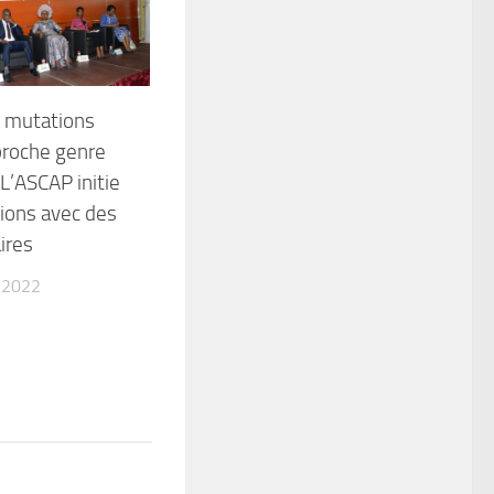
s mutations
proche genre
 L’ASCAP initie
xions avec des
ires
 2022