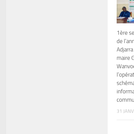
1ère se
de l’a
Adjarra
maire 
Wanvoe
l’opéra
schéma
informa
commu
31 JANV