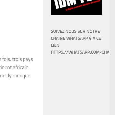
SUIVEZ NOUS SUR NOTRE
CHAINE WHATSAPP VIA CE
LIEN
HTTPS://WHATSAPP.COM/CHANN
 fois, trois pays
inent africain.
r une dynamique