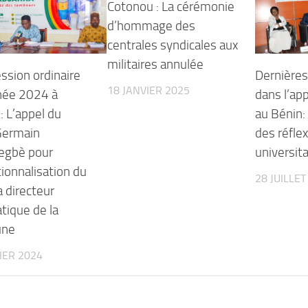
Cotonou : La cérémonie
d’hommage des
centrales syndicales aux
militaires annulée
ssion ordinaire
Dernière
18 JANVIER 2025
nnée 2024 à
dans l’ap
 : L’appel du
au Bénin:
Germain
des réfle
gbè pour
universita
tionnalisation du
28 JUILLET
 directeur
tique de la
ne
IER 2024