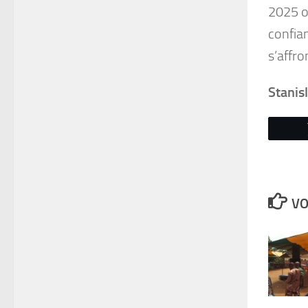
2025 o
confian
s’affro
Stanis
VO