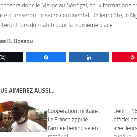
pposera donc le Maroc au Sénégal, deux formations en
ce qui viseront le sacre continental. De leur côté, le Ni
nteront lors du match pour la troisième place.
las B. Dossou
Tweetez
Partagez
Partagez
US AIMEREZ AUSSI...
Coopération militaire :
Bénin : 
La France appuie
officiell
l’armée béninoise en
avec leur
matériel
supérieur