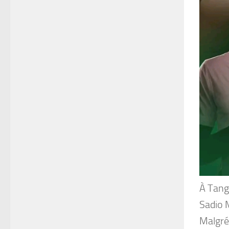
À Tange
Sadio M
Malgré