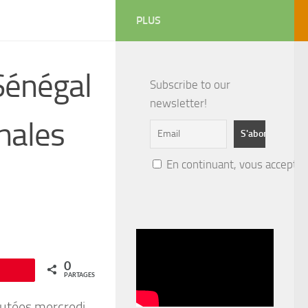
PLUS
Sénégal
Subscribe to our
newsletter!
inales
En continuant, vous acceptez 
0
Épingle
PARTAGES
putées mercredi