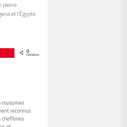
 pleine
geria et l’Égypte
0
Épingle
PARTAGES
16 royaumes
ement reconnus
s chefferies
es et