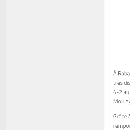
À Raba
très di
4-2 aux
Moulay
Grâce à
remport