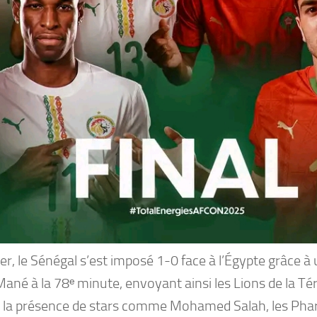
r, le Sénégal s’est imposé 1-0 face à l’Égypte grâce à 
ané à la 78ᵉ minute, envoyant ainsi les Lions de la Tér
 la présence de stars comme Mohamed Salah, les Pha