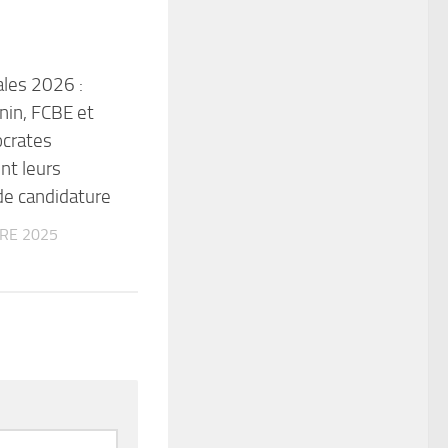
es 2026 :
in, FCBE et
crates
nt leurs
de candidature
RE 2025