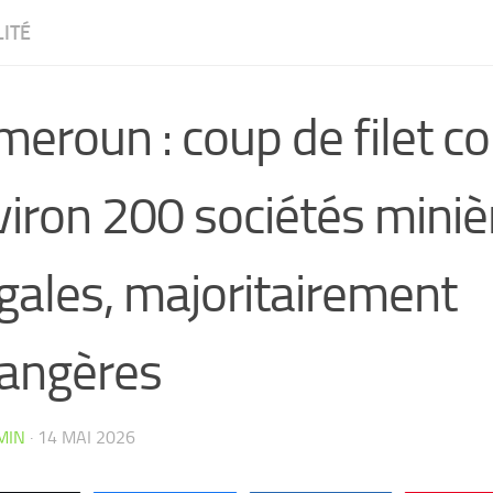
ITÉ
eroun : coup de filet co
iron 200 sociétés miniè
égales, majoritairement
rangères
CW4VC7IPMY0L
MIN
·
14 MAI 2026