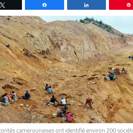
Tweetez
Partagez
Partagez
torités camerounaises ont identifié environ 200 socié