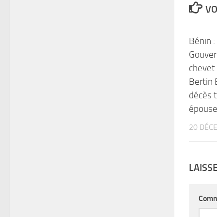
VO
Bénin :
Gouver
chevet
Bertin 
décès t
épous
20 DÉC
LAISS
Comm