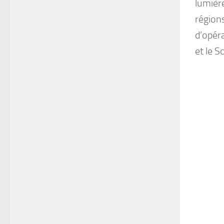
lumière
régions
d’opéra
et le S