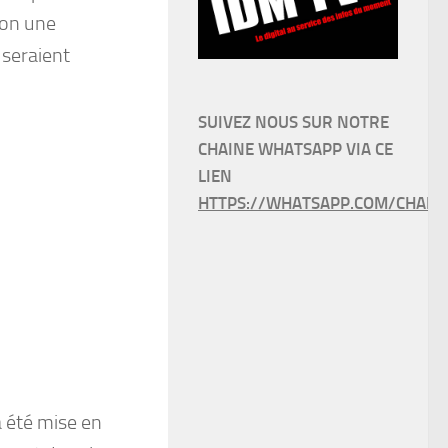
elon une
 seraient
SUIVEZ NOUS SUR NOTRE
CHAINE WHATSAPP VIA CE
LIEN
HTTPS://WHATSAPP.COM/CHANN
a été mise en