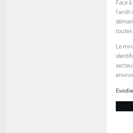
Face à 
l’arrêt
démant
toutes 
Le mini
identif
secteur
enviro
Evodi