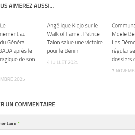
US AIMEREZ AUSSI...
 Le
Angélique Kidjo sur le
Communal
nement au
Walk of Fame : Patrice
Moele Bén
 du Général
Talon salue une victoire
Les Démo
BADA après le
pour le Bénin
régularise
ragique de son
dossiers 
4 JUILLET 2025
e
7 NOVEMB
EMBRE 2025
ER UN COMMENTAIRE
entaire
*