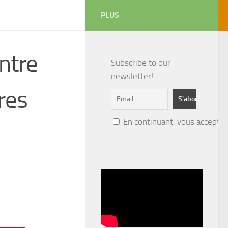
PLUS
ntre
Subscribe to our
newsletter!
res
En continuant, vous acceptez 