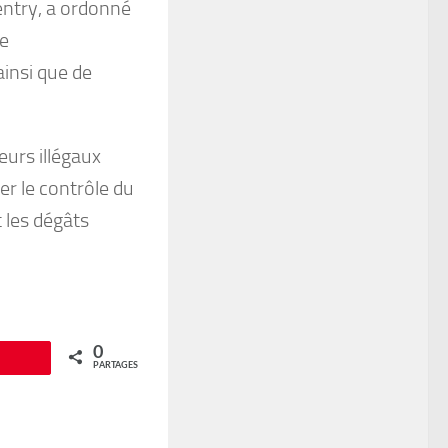
Gentry, a ordonné
le
insi que de
eurs illégaux
cer le contrôle du
 les dégâts
0
Épingle
PARTAGES