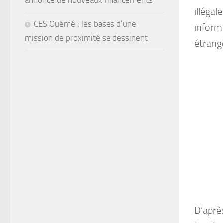
annonce de nouveaux financements
illégal
CES Ouémé : les bases d’une
informa
mission de proximité se dessinent
étrang
D’aprè