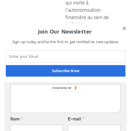
qui invite à
l’autonomisation
financière au sein de
l’UEMOA
Join Our Newsletter
3 FÉVRIER 2023
Sign up today and be the first to get notified on new updates.
LAISSER UN COMMENTAIRE
Subscribe Now
Commentaire
*
POWERED
BY
Nom
*
E-mail
*