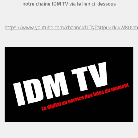
notre chaine IDM TV via le lien ci-dessous
https://www.youtube.com/channel/UCNPs0pu2ckwWK0v