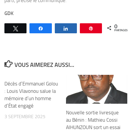
parti, précise le communiqué.
GDK
0
Tweetez
Partagez
Partagez
Épingle
PARTAGES
VOUS AIMEREZ AUSSI...
Décès d’Emmanuel Golou
: Louis Vlavonou salue la
mémoire d’un homme
d’État engagé
Nouvelle sortie livresque
3 SEPTEMBRE 2025
au Bénin : Mathieu Cossi
AIHUNZOUN sort un essai