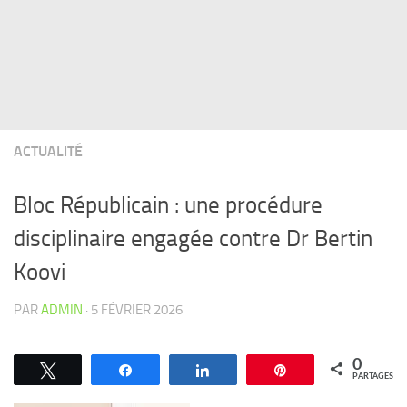
ACTUALITÉ
Bloc Républicain : une procédure
disciplinaire engagée contre Dr Bertin
Koovi
PAR
ADMIN
·
5 FÉVRIER 2026
0
Tweetez
Partagez
Partagez
Épingle
PARTAGES