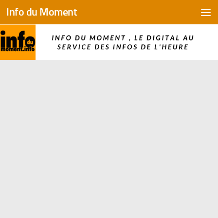
Info du Moment
Skip to content