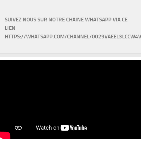
SUIVEZ NOUS SUR NOTRE CHAINE WHATSAPP VIA CE
LIEN
HTTPS://WHATSAPP.COM/CHANNEL/0029VAEEL3LCCW4V