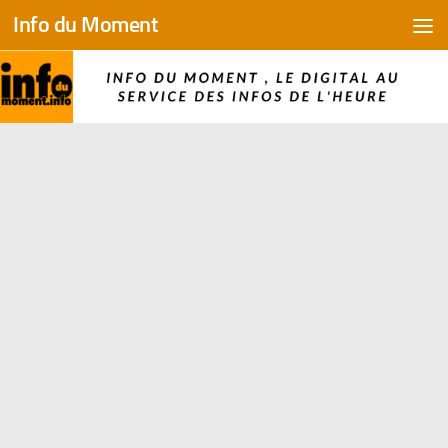
Info du Moment
Skip to content