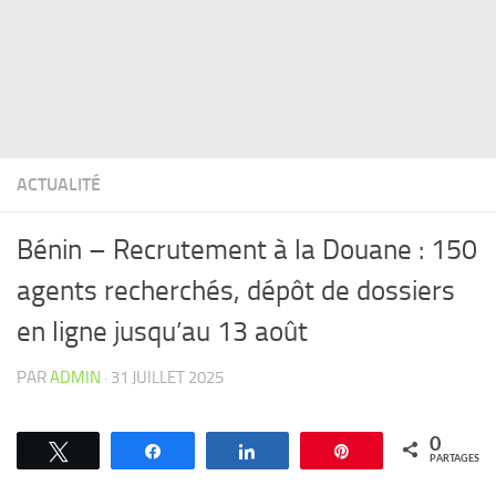
ACTUALITÉ
Bénin – Recrutement à la Douane : 150
agents recherchés, dépôt de dossiers
en ligne jusqu’au 13 août
PAR
ADMIN
·
31 JUILLET 2025
0
Tweetez
Partagez
Partagez
Épingle
PARTAGES