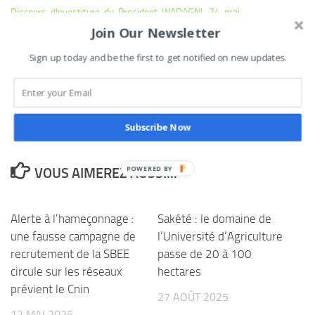
Discours-dInvestiture-du-President-WADAGNI_24-mai-
Join Our Newsletter
2026_vPrint
Télécharger
Loris M
Sign up today and be the first to get notified on new updates.
0
Tweetez
Partagez
Partagez
Épingle
PARTAGES
Subscribe Now
VOUS AIMEREZ AUSSI...
Alerte à l’hameçonnage :
Sakété : le domaine de
une fausse campagne de
l’Université d’Agriculture
recrutement de la SBEE
passe de 20 à 100
circule sur les réseaux
hectares
prévient le Cnin
27 AOÛT 2025
12 MAI 2025