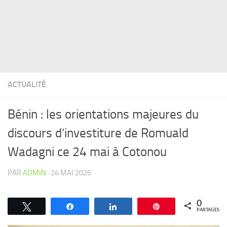
ACTUALITÉ
Bénin : les orientations majeures du
discours d’investiture de Romuald
Wadagni ce 24 mai à Cotonou
PAR
ADMIN
·
24 MAI 2026
0
Tweetez
Partagez
Partagez
Épingle
PARTAGES