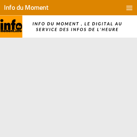
Info du Moment
Skip to content