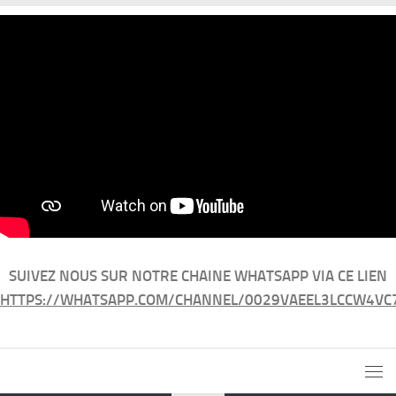
SUIVEZ NOUS SUR NOTRE CHAINE WHATSAPP VIA CE LIEN
HTTPS://WHATSAPP.COM/CHANNEL/0029VAEEL3LCCW4VC