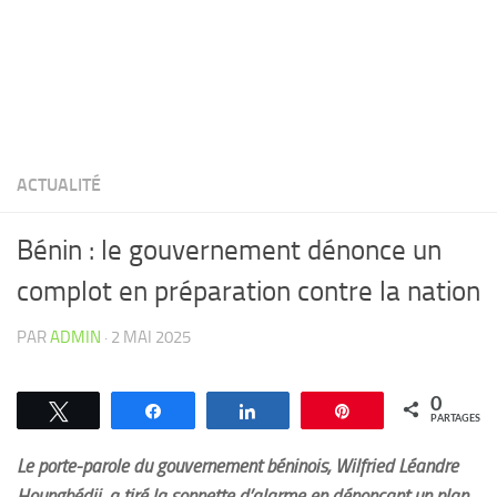
ACTUALITÉ
Bénin : le gouvernement dénonce un
complot en préparation contre la nation
PAR
ADMIN
·
2 MAI 2025
0
Tweetez
Partagez
Partagez
Épingle
PARTAGES
Le porte-parole du gouvernement béninois, Wilfried Léandre
Houngbédji, a tiré la sonnette d’alarme en dénonçant un plan