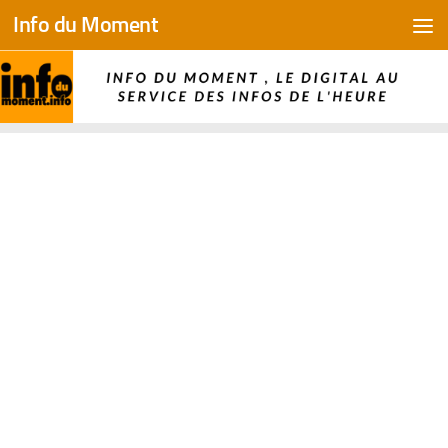
Info du Moment
Skip to content