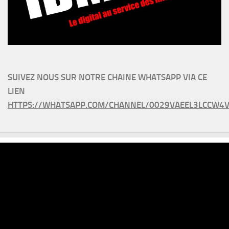
SUIVEZ NOUS SUR NOTRE CHAINE WHATSAPP VIA CE
LIEN
HTTPS://WHATSAPP.COM/CHANNEL/0029VAEEL3LCCW4V