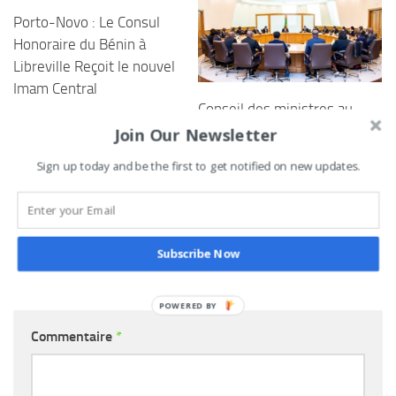
Porto-Novo : Le Consul
Honoraire du Bénin à
Libreville Reçoit le nouvel
Imam Central
Conseil des ministres au
2 AVRIL 2025
Bénin : Voici les grandes
Join Our Newsletter
décisions de ce mercredi
Sign up today and be the first to get notified on new updates.
15 février
15 FÉVRIER 2023
Subscribe Now
LAISSER UN COMMENTAIRE
POWERED
BY
Commentaire
*