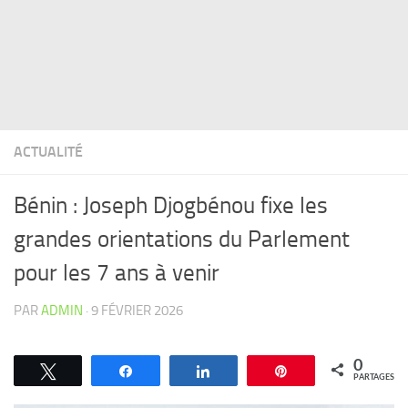
ACTUALITÉ
Bénin : Joseph Djogbénou fixe les
grandes orientations du Parlement
pour les 7 ans à venir
PAR
ADMIN
·
9 FÉVRIER 2026
0
Tweetez
Partagez
Partagez
Épingle
PARTAGES