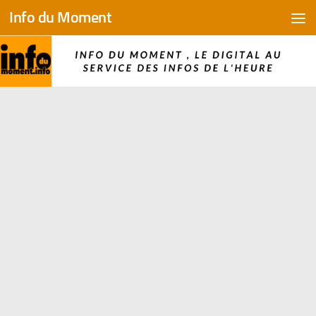
Info du Moment
Skip to content