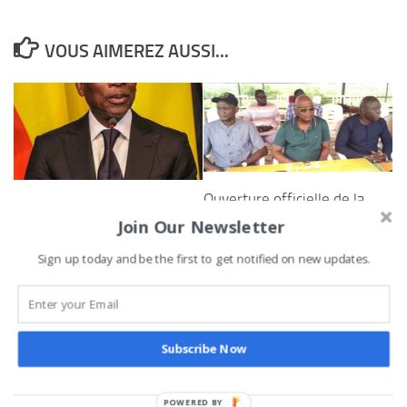
VOUS AIMEREZ AUSSI...
Ouverture officielle de la
Bénin – Importante
2ème édition de Only
Join Our Newsletter
séance de concertation ce
Camps Bénin à Porto-
mercredi entre Patrice
Sign up today and be the first to get notified on new updates.
Novo : la jeunesse au
Talon et les responsables
coeur du partenariat entre
des partis politiques
la ville de Porto-Novo et
3 JUIN 2020
la métropole de Lyon
Subscribe Now
20 JUILLET 2022