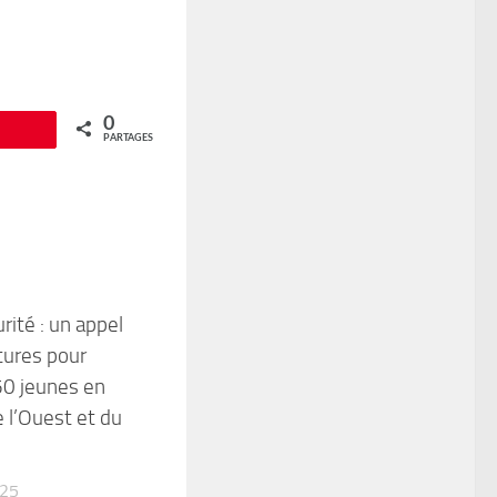
0
Épingle
PARTAGES
rité : un appel
tures pour
50 jeunes en
e l’Ouest et du
025