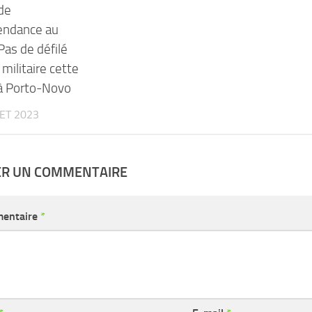
 de
pendance au
Pas de défilé
i militaire cette
à Porto-Novo
LET 2023
ER UN COMMENTAIRE
entaire
*