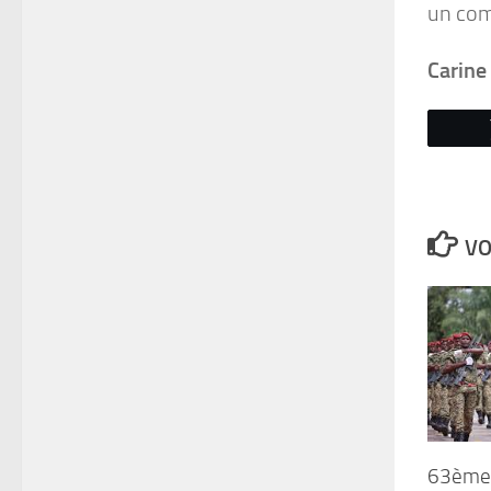
un comm
Carine
VO
63ème 