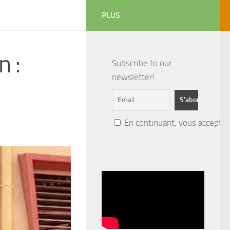
PLUS
n :
Subscribe to our
newsletter!
En continuant, vous acceptez 