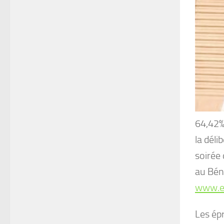
64,42%
la déli
soirée 
au Béni
www.er
Les épr