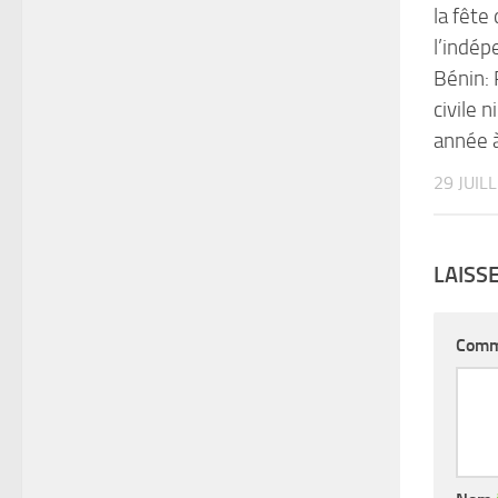
la fête
l’indé
Bénin: 
civile n
année 
29 JUIL
LAISS
Comm