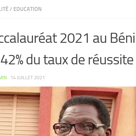
ITÉ
/
EDUCATION
ccalauréat 2021 au Béni
42% du taux de réussite
MIN
·
14 JUILLET 2021
CW4VC7IPMY0L