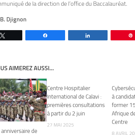
uniqué de la direction de l’office du Baccalauréat.
 B. Djignon
Tweetez
Partagez
Partagez
US AIMEREZ AUSSI...
Centre Hospitalier
Cybersécu
International de Calavi :
à candida
premières consultations
former 1
à partir du 2 juin
Afrique d
Centre
27 MAI 2025
anniversaire de
8 AVRIL 2