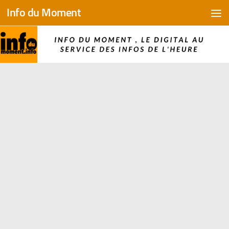
Info du Moment
Skip to content