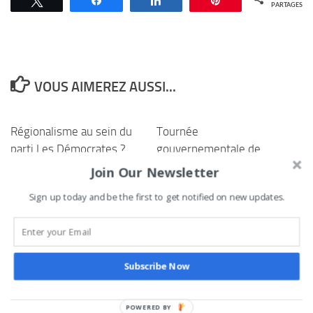
PARTAGES
VOUS AIMEREZ AUSSI...
Régionalisme au sein du
Tournée
parti Les Démocrates ?
gouvernementale de
Saka Saley dénonce les
reddition de comptes
Join Our Newsletter
propos qui l’ont visé en
dans les
Sign up today and be the first to get notified on new updates.
2023
arrondissements: le
ministre d’État Abdoulaye
23 JUIN 2025
Bio Tchané était à Oké
Owo ce dimanche
Subscribe Now
29 JUILLET 2024
POWERED