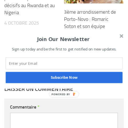
décisifs au Rwanda et au
3ème arrondissement de
Nigeria
Porto-Novo : Romaric
4 OCTOBRE 2025
Soton et son équipe
distribuent 550 actes de
Join Our Newsletter
naissance sécurisés
gratuitement aux
Sign up today and be the first to get notified on new updates.
populations ce samedi
16 JUILLET 2022
Subscribe Now
LAISSER UN COMMENTAIRE
Commentaire
*