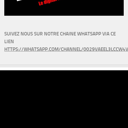
SUIVEZ NOUS SUR NOTRE CHAINE WHATSAPP VIA CE
LIEN
HTTPS://WHATSAPP.COM/CHANNEL/0029VAEEL3LCCW4V