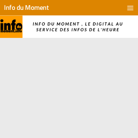
Info du Moment
Skip to content