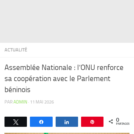
ACTUALITÉ
Assemblée Nationale : l’ONU renforce
sa coopération avec le Parlement
béninois
PAR
ADMIN
·
11 MAI 2026
0
Tweetez
Partagez
Partagez
Épingle
PARTAGES