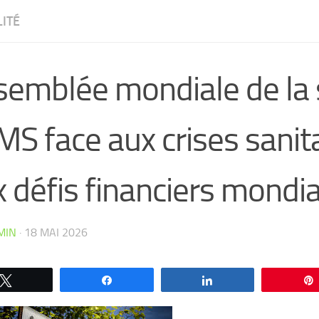
ITÉ
semblée mondiale de la 
MS face aux crises sanita
 défis financiers mondi
MIN
·
18 MAI 2026
CW4VC7IPMY0L
Tweetez
Partagez
Partagez