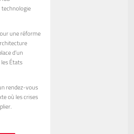
e technologie
pour une réforme
architecture
place d’un
les États
 un rendez-vous
te où les crises
lier.