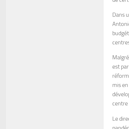
Dans un
Antonio
budgét
centre
Malgré
est par
réform
mis en 
dévelo
centre 
Le dire
pandém