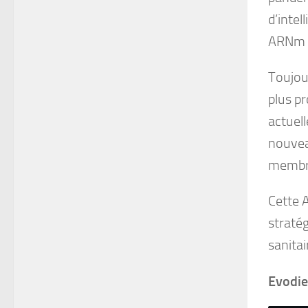
d’intel
ARNm e
Toujou
plus pr
actuel
nouvea
membr
Cette 
stratég
sanitai
Evodi