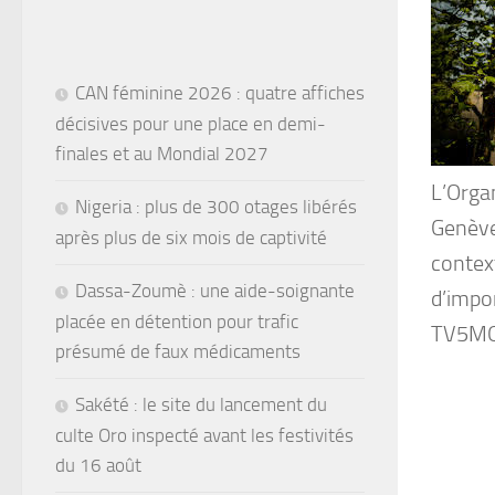
CAN féminine 2026 : quatre affiches
décisives pour une place en demi-
finales et au Mondial 2027
L’Orga
Nigeria : plus de 300 otages libérés
Genève
après plus de six mois de captivité
context
Dassa-Zoumè : une aide-soignante
d’impor
placée en détention pour trafic
TV5MO
présumé de faux médicaments
Sakété : le site du lancement du
culte Oro inspecté avant les festivités
du 16 août