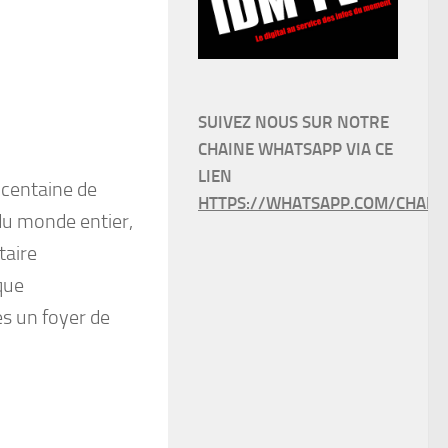
SUIVEZ NOUS SUR NOTRE
CHAINE WHATSAPP VIA CE
LIEN
 centaine de
HTTPS://WHATSAPP.COM/CHANN
 du monde entier,
taire
que
s un foyer de