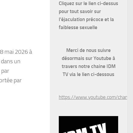
Cliquez sur le lien ci-dessus
pour
tout savoir sur
l'éjaculation précoce et la
faiblesse sexuelle
Merci de nous suivre
18 mai 2026 à
désormais sur Youtube à
é dans un
travers notre chaine IDM
 par
TV via le lien ci-dessous
portée par
https://www.youtube.com/chan