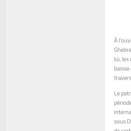
À l’ou
Ghebre
lui, le
baisse 
traver
Le pat
période
intern
sous D
de cer