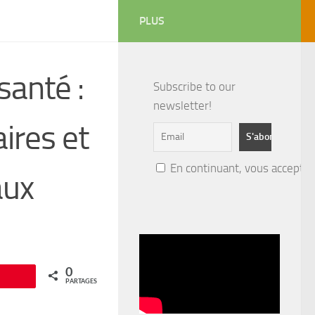
PLUS
santé :
Subscribe to our
newsletter!
ires et
En continuant, vous acceptez 
aux
0
Épingle
PARTAGES