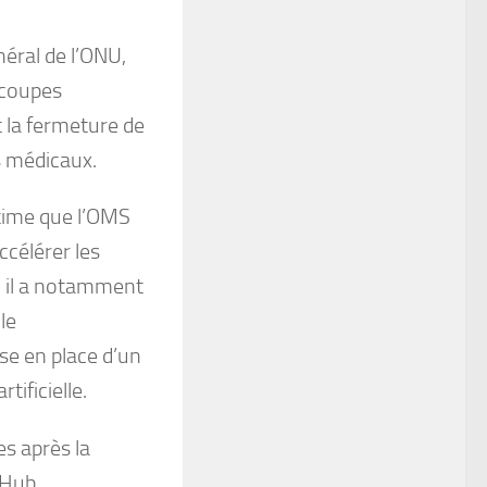
néral de l’ONU,
 coupes
 la fermeture de
s médicaux.
time que l’OMS
ccélérer les
 il a notamment
le
se en place d’un
tificielle.
es après la
 Hub