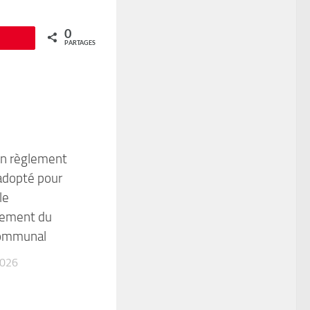
0
Épingle
PARTAGES
 un règlement
 adopté pour
le
nement du
communal
2026