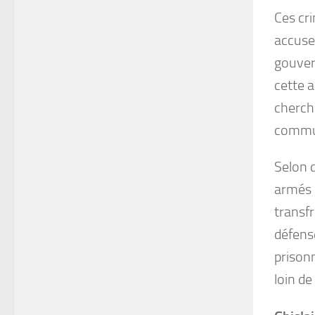
Ces cr
accuse 
gouver
cette 
cherche
commun
Selon d
armés 
transf
défense
prisonn
loin de