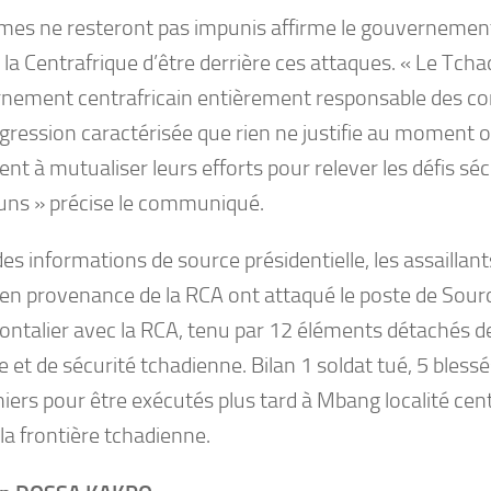
imes ne resteront pas impunis affirme le gouvernemen
la Centrafrique d’être derrière ces attaques. « Le Tchad
nement centrafricain entièrement responsable des c
agression caractérisée que rien ne justifie au moment 
nt à mutualiser leurs efforts pour relever les défis séc
s » précise le communiqué.
es informations de source présidentielle, les assailla
en provenance de la RCA ont attaqué le poste de Souro
rontalier avec la RCA, tenu par 12 éléments détachés d
 et de sécurité tchadienne. Bilan 1 soldat tué, 5 blessés
iers pour être exécutés plus tard à Mbang localité cen
 la frontière tchadienne.