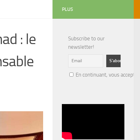
PLUS
ad : le
Subscribe to our
newsletter!
nsable
En continuant, vous acceptez 