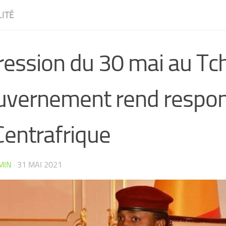
ITÉ
ession du 30 mai au Tch
uvernement rend respo
Centrafrique
MIN
·
31 MAI 2021
CW4VC7IPMY0L