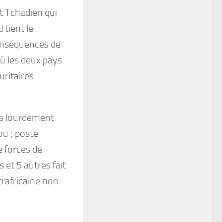
t Tchadien qui
 tient le
onséquences de
où les deux pays
uritaires
nts lourdement
u ; poste
e forces de
 et 5 autres fait
trafricaine non