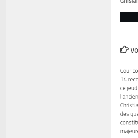
Ghisl
VO
Cour co
14 rec
ce jeud
l’ancie
Christi
des qu
constit
majeur