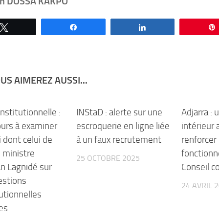
ain DOSSA KAKPO
Tweetez
Partagez
Partagez
US AIMEREZ AUSSI...
nstitutionnelle :
INStaD : alerte sur une
Adjarra :
ours à examiner
escroquerie en ligne liée
intérieur
i dont celui de
à un faux recrutement
renforcer 
n ministre
fonction
25 OCTOBRE 2025
an Lagnidé sur
Conseil 
estions
24 AVRIL 
utionnelles
es