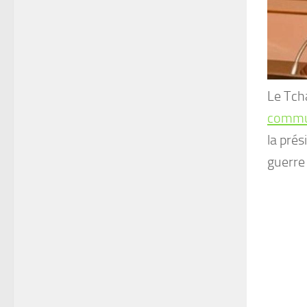
Le Tcha
commu
la prés
guerre