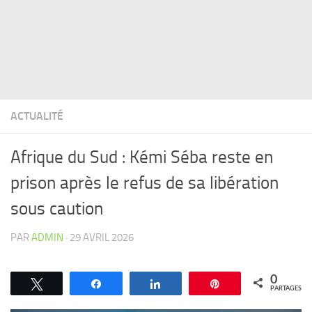
ACTUALITÉ
Afrique du Sud : Kémi Séba reste en
prison après le refus de sa libération
sous caution
PAR
ADMIN
·
29 AVRIL 2026
0
Tweetez
Partagez
Partagez
Épingle
PARTAGES