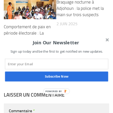
Braquage nocturne à
Adjohoun : la police met la
main sur trois suspects
2 JUIN 2025
Comportement de paix en
période électorale : La
fondation World Peace
Join Our Newsletter
Initiative sensibilise les
Sign up today and be the first to get notified on new updates.
jeunes de l’Ouémé
plateau et les envoie en
mission
27 MARS 2021
Subscribe Now
LAISSER UN COMMENTAIRE
Commentaire
*