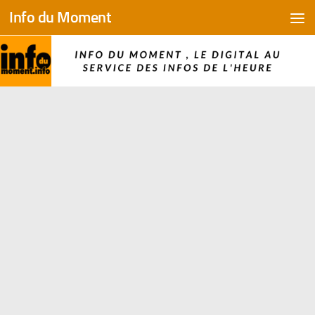
Info du Moment
Skip to content