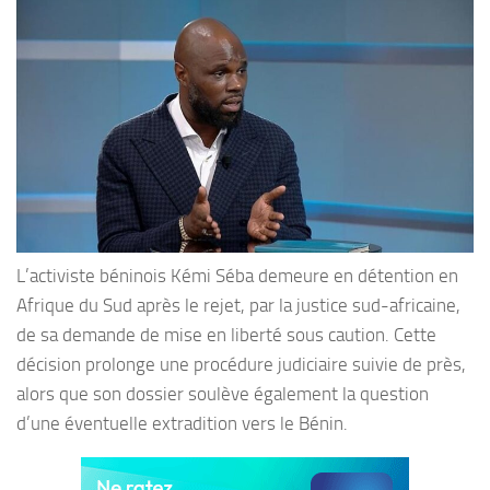
L’activiste béninois Kémi Séba demeure en détention en
Afrique du Sud après le rejet, par la justice sud-africaine,
de sa demande de mise en liberté sous caution. Cette
décision prolonge une procédure judiciaire suivie de près,
alors que son dossier soulève également la question
d’une éventuelle extradition vers le Bénin.