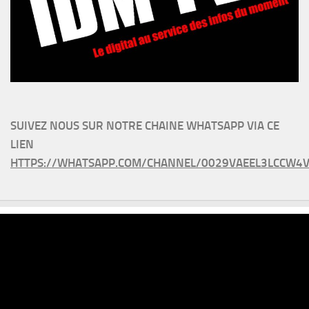
SUIVEZ NOUS SUR NOTRE CHAINE WHATSAPP VIA CE
LIEN
HTTPS://WHATSAPP.COM/CHANNEL/0029VAEEL3LCCW4V