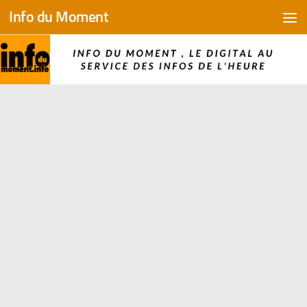
Info du Moment
Skip to content