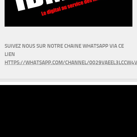
SUIVEZ NOUS SUR NOTRE CHAINE WHATSAPP VIA CE
LIEN
HTTPS://WHATSAPP.COM/CHANNEL/0029VAEEL3LCCW4V