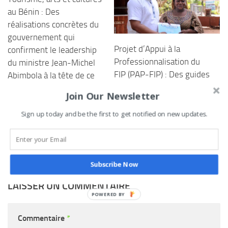
au Bénin : Des
réalisations concrètes du
gouvernement qui
Projet d’Appui à la
confirment le leadership
Professionnalisation du
du ministre Jean-Michel
FIP (PAP-FIP) : Des guides
Abimbola à la tête de ce
de tourisme formés pour
département ministériel
Join Our Newsletter
renforcer le volet
depuis 2019
touristique de la 6è
Sign up today and be the first to get notified on new updates.
22 NOVEMBRE 2024
édition
9 JANVIER 2023
Subscribe Now
LAISSER UN COMMENTAIRE
POWERED
BY
Commentaire
*