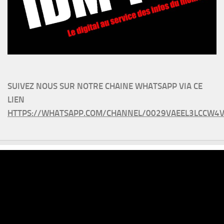
SUIVEZ NOUS SUR NOTRE CHAINE WHATSAPP VIA CE
LIEN
HTTPS://WHATSAPP.COM/CHANNEL/0029VAEEL3LCCW4V