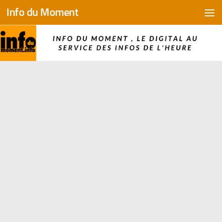
Info du Moment
Skip to content