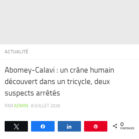
ACTUALITÉ
Abomey-Calavi : un crâne humain
découvert dans un tricycle, deux
suspects arrêtés
PAR
ADMIN
·
8 JUILLET 2026
0
Tweetez
Partagez
Partagez
Épingle
PARTAGES