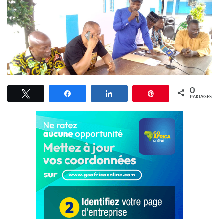
0
Tweetez
Partagez
Partagez
Épingle
PARTAGES