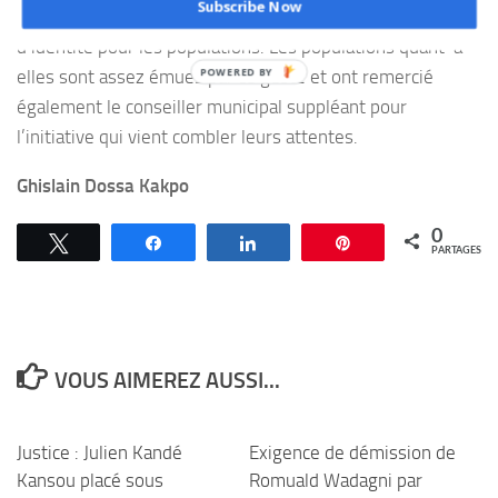
Subscribe Now
rappeler aux populations l’importance de cette pièce
d’identité pour les populations. Les populations quant-à
elles sont assez émues par ce geste et ont remercié
également le conseiller municipal suppléant pour
l’initiative qui vient combler leurs attentes.
Ghislain Dossa Kakpo
0
Tweetez
Partagez
Partagez
Épingle
PARTAGES
VOUS AIMEREZ AUSSI...
Justice : Julien Kandé
Exigence de démission de
Kansou placé sous
Romuald Wadagni par