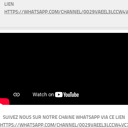
LIEN
HTTPS://WHATSAPP.COM/CHANNEL/0029VAEEL3LCCW4V
SUIVEZ NOUS SUR NOTRE CHAINE WHATSAPP VIA CE LIEN
HTTPS://WHATSAPP.COM/CHANNEL/0029VAEEL3LCCW4VC