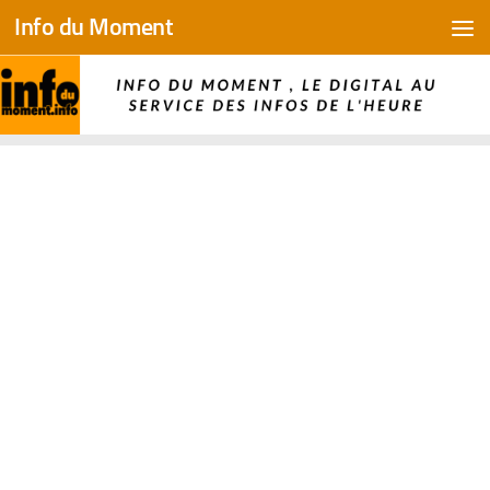
Info du Moment
Skip to content